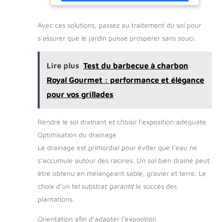
permet de passer du temps avec vos amis et votre
famille plus confortable et agréable. 【Facile à monter
et à ranger 】 Après un montage rapide conformément
Avec ces solutions, passez au traitement du sol pour
au manuel d'instructions, la chaise longue est prête à
l'emploi. Rangement facile grâce à un design pliable
s’assurer que le jardin puisse prospérer sans souci.
léger. 【DÉTAILS DU COLIS】Contenu et dimensions de
la livraison : 2 chaise longue.Charge maximale : 150 kg,
Dimensions : L x l x H : 187 x 60 x 29 cm
Lire plus
Test du barbecue à charbon
Royal Gourmet : performance et élégance
pour vos grillades
Rendre le sol drainant et choisir l’exposition adéquate
Optimisation du drainage
Le drainage est primordial pour éviter que l’eau ne
s’accumule autour des racines. Un sol bien drainé peut
être obtenu en mélangeant sable, gravier et terre. Le
choix d’un tel substrat
garantit
le succès des
plantations.
Orientation afin d’adapter l’exposition