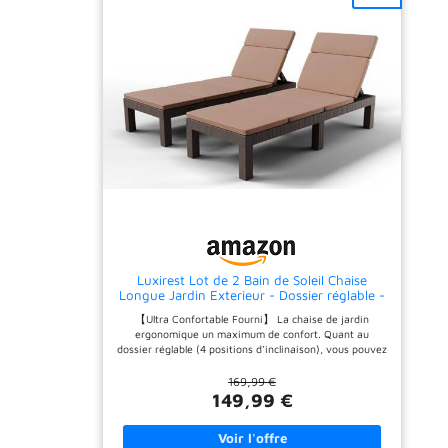
revêtement poudre ;
trempé, le salon MADRID
robuste & résistant aux
apporte modernité et
intempéries ; housses
design ! Dimensions table :
amovibles & lavables ; idéal
L. 190 x l. 80 x H. 73 cm -
pour une utilisation en
Dimensions chaise : L. 51.5
x l. 68 x H. 84 cm
extérieur
Matériaux
haute longévité : mobilier
de jardin à châssis en acier
robuste (revêtement
poudre) ; résistant aux
rayures et à l'usure ; pour
une capacité de charge
élevée, jusqu'à 160 kg par
place assise
Design
élégant : salon de jardin au
design rectiligne & au
tressage en polyrotin
tendance ; aspect moderne
Luxirest Lot de 2 Bain de Soleil Chaise
& élégant ; très estéhtique
Longue Jardin Exterieur - Dossier réglable -
dans tout espace extérieur
avec Coussin
【Ultra Confortable Fourni】 La chaise de jardin
Entretien facile : coin
ergonomique un maximum de confort. Quant au
lounge en matériau facile
dossier réglable (4 positions d'inclinaison), vous pouvez
d'entretien ; le polyrotin se
changer le dossier dans la position que vous souhaitez.
nettoie d'un simple coup de
【IDÉAL POUR DIVERSES OCCASIONS】La chaise
169,99 €
chiffon humide ; plateau en
longue jardin extérieur est parfaite pour votre terrasse
149,99 €
verre facile à nettoyer ;
extérieure, votre porche, votre jardin, votre piscine,
housses lavables en tissu
votre jardin, votre terrasse de toute taille et tout autre
polyester robuste
espace avec suffisamment d'espace, ce qui vous