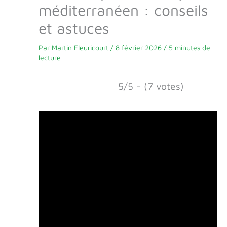
méditerranéen : conseils
et astuces
Par
Martin Fleuricourt
/
8 février 2026
/
5 minutes de
lecture
5/5 - (7 votes)