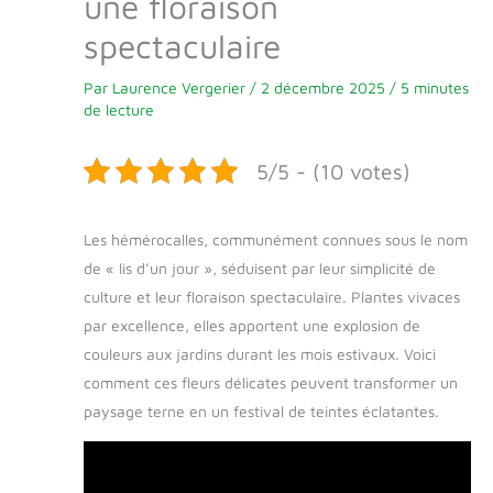
une floraison
spectaculaire
Par
Laurence Vergerier
/
2 décembre 2025
/
5 minutes
de lecture
5/5 - (10 votes)
Les hémérocalles, communément connues sous le nom
de « lis d’un jour », séduisent par leur simplicité de
culture et leur floraison spectaculaire. Plantes vivaces
par excellence, elles apportent une explosion de
couleurs aux jardins durant les mois estivaux. Voici
comment ces fleurs délicates peuvent transformer un
paysage terne en un festival de teintes éclatantes.