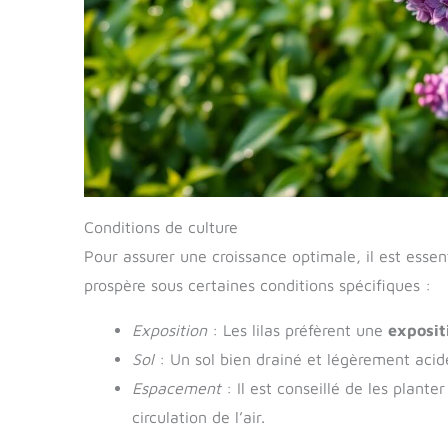
Conditions de culture
Pour assurer une croissance optimale, il est essen
prospère sous certaines conditions spécifiques :
Exposition
: Les lilas préfèrent une
expositi
Sol
: Un sol bien drainé et légèrement acide
Espacement
: Il est conseillé de les plan
circulation de l’air.