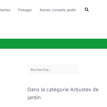
R
Rechercher
lantes
Potager
Autres conseils jardin
e
c
h
e
r
c
h
e
r
Dans la catégorie Arbustes de
jardin