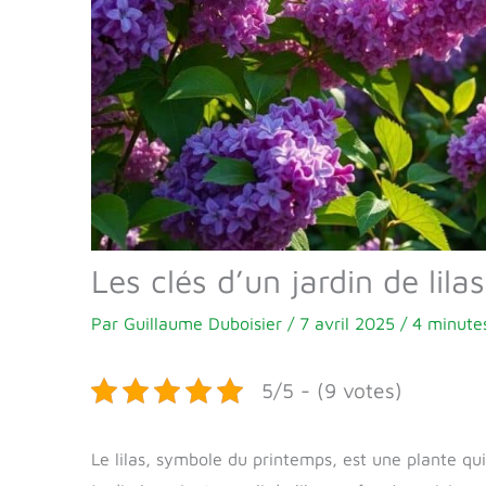
Les clés d’un jardin de lil
Par
Guillaume Duboisier
/
7 avril 2025
/
4 minutes
5/5 - (9 votes)
Le lilas, symbole du printemps, est une plante qui