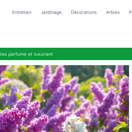
Entretien
Jardinage
Décorations
Arbres
P
lilas parfumé et luxuriant