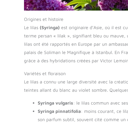
Origines et histoire
Le lilas
(Syringa)
est originaire d’Asie, où il est c
terme persan « lilak », signifiant bleu ou mauve, 
lilas ont été rapportés en Europe par un ambassa
palais de Soliman le Magnifique à Istanbul. En Fran
grâce à des hybridations créées par Victor Lemoi
Variétés et floraison
Le lilas a connu une large diversité avec la créat
teintes allant du blanc au violet sombre. Quelque
Syringa vulgaris
: le lilas commun avec se
Syringa pinnatifolia
: moins courant, ce li
son parfum subtil, souvent cité comme un 