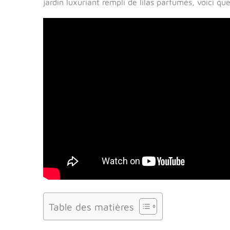
jardin luxuriant rempli de lilas parfumés, voici qu
Table des matières