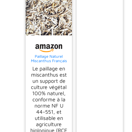
Paillage Naturel
Miscanthus Français
– Sac 15 kg (≈130L) –
Le paillage en
Support de Culture
NF U 44-551 – 100%
miscanthus est
Végétal, Limite les
un support de
Mauvaises Herbes,
culture végétal
Retient l’Humidité,
Biodégradable et
100% naturel,
Compostable
conforme à la
norme NF U
44-551, et
utilisable en
agriculture
biologique (RCE