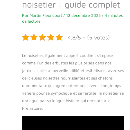
noisetier : guide complet
Par
Martin Fleuricourt
/
12 décembre 2025
/
4 minutes
de lecture
4.8/5 - (5 votes)
Le noisetier, également appelé coudrier, s’impose
comme l’un des arbustes les plus prisés dans nos
jardins. Il allie à merveille utilité et esthétisme, avec ses
délicieuses noisettes nourrissantes et ses chatons
ornementaux qui agrémentent nos hivers. Longtemps
vénéré pour sa symbolique et sa fertilité, le noisetier se
distingue par sa longue histoire qui remonte à la
Préhistoire.