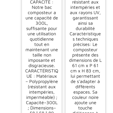
CAPACITÉ :
résistant aux
Notre bac
intempéries et
composteur a
aux rayons UV,
une capacité de
garantissant
300L,
ainsi sa
suffisante pour
durabilité
une utilisation
Caractéristique
quotidienne
s techniques
tout en
précises: Le
maintenant une
composteur
taille non
présente des
imposante et
dimensions de L
disgracieuse.
61 cm x P 61
CARACTÉRISTIQ
cm x H 83 cm,
UE : Matériaux
lui permettant
– Polypropylène
de s'adapter à
(résistant aux
différents
intempéries,
espaces. Sa
imperméable) ;
couleur noire
Capacité–300L
ajoute une
; Dimensions–
touche