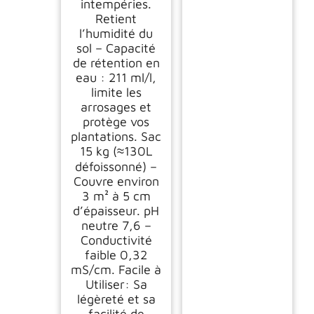
intempéries.
Retient
l’humidité du
sol – Capacité
de rétention en
eau : 211 ml/l,
limite les
arrosages et
protège vos
plantations. Sac
15 kg (≈130L
défoissonné) –
Couvre environ
3 m² à 5 cm
d’épaisseur. pH
neutre 7,6 –
Conductivité
faible 0,32
mS/cm. Facile à
Utiliser: Sa
légèreté et sa
facilité de