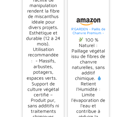
manipulation
rendent la fibre
de miscanthus
idéale pour
divers projets.
R'GARDEN - Paillis de
Esthétique et
Chanvre Premium -
100% Naturel et
durable (12 à 24
100 %
Biodégradable -
mois).
Protection du Sol -
Naturel :
Économie d'Eau -
Utilisation
Paillage végétal
Pour Potager,
recommandée
issu de fibres de
Massifs, Arbres et
: - Massifs,
Arbustes - Fabriqué
chanvre
en France (2.5KG)
arbustes,
naturelles, sans
potagers,
additif
espaces verts.
chimique.
Support de
Retient
culture végétal
l'Humidité :
certifié –
Limite
Produit pur,
l'évaporation de
sans additifs ni
l'eau et
traitements
contribue à
chimiques
réduire la