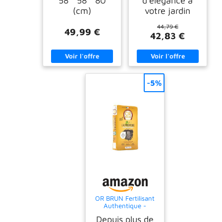
58 * 58 * 80
d'élégance à
(cm)
votre jardin
44,79 €
49,99 €
42,83 €
-5%
OR BRUN Fertilisant
Authentique -
Fumiers & Algues -
Depuis plus de
Sol - 10kg - 20m²