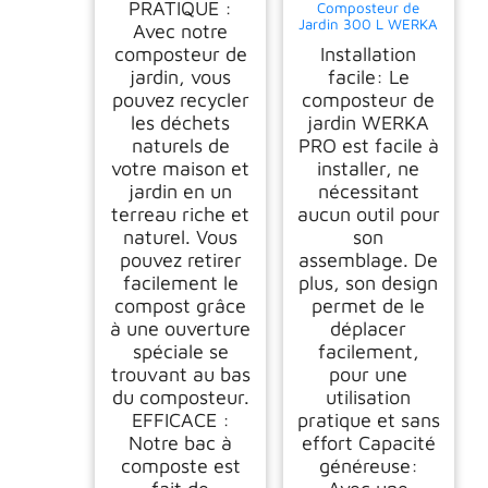
PRATIQUE :
Composteur de
Supérieure Bac
Jardin 300 L WERKA
Composteur pour
Avec notre
PRO
Jardin Déchets Bac à
composteur de
Installation
Composte en
jardin, vous
facile: Le
Polypropylène
Résistant aux Chocs
pouvez recycler
composteur de
et aux UV Noir Vert
les déchets
jardin WERKA
Lot de 1
naturels de
PRO est facile à
votre maison et
installer, ne
jardin en un
nécessitant
terreau riche et
aucun outil pour
naturel. Vous
son
pouvez retirer
assemblage. De
facilement le
plus, son design
compost grâce
permet de le
à une ouverture
déplacer
spéciale se
facilement,
trouvant au bas
pour une
du composteur.
utilisation
EFFICACE :
pratique et sans
Notre bac à
effort Capacité
composte est
généreuse: