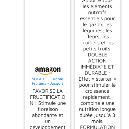
Apporte tous
les éléments
nutritifs
essentiels pour
le gazon, les
légumes, les
fleurs, les
fruitiers et les
petits fruits.
DOUBLE
ACTION
IMMÉDIATE ET
DURABLE :
Effet « starter »
SOLABIOL Engrais
Fruitiers - Jusqu'à
pour stimuler la
180 Plants - 1,5kg
FAVORISE LA
croissance
FRUCTIFICATIO
rapidement,
N : Stimule une
combiné à une
floraison
nutrition longue
abondante et
durée jusqu’à 3
un
mois.
développement
FORMULATION