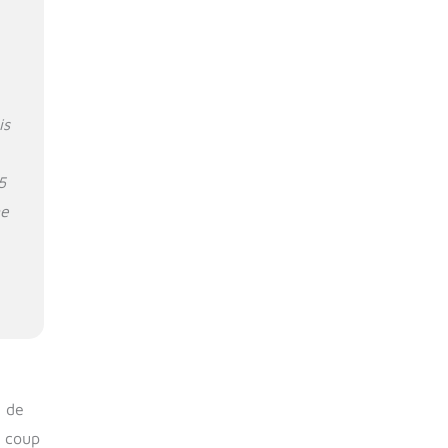
is
5
ne
, de
n coup