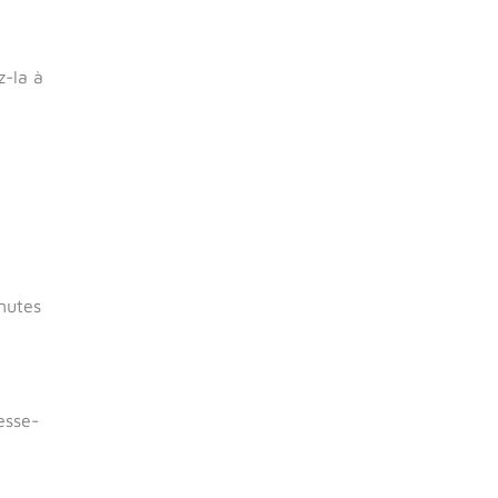
z-la à
nutes
esse-