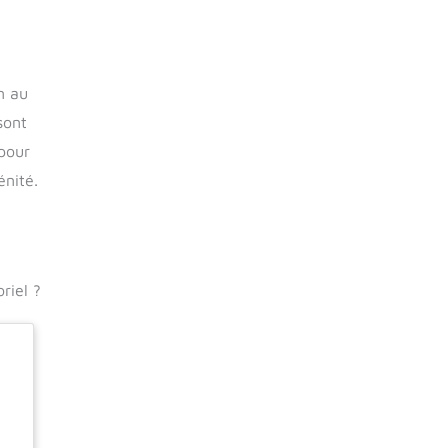
n au
sont
 pour
énité.
riel ?