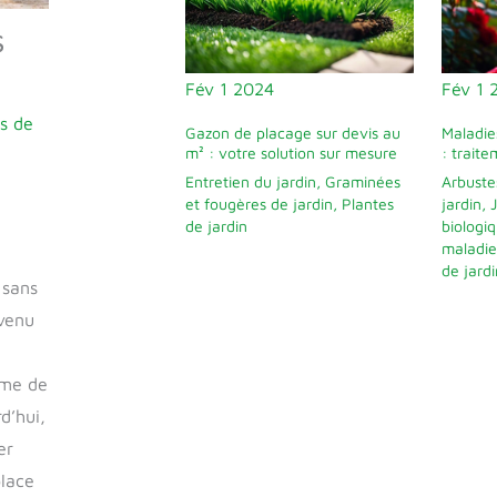
s
Fév
1
2024
Fév
1
s de
Gazon de placage sur devis au
Maladies
m² : votre solution sur mesure
: trait
Entretien du jardin
,
Graminées
Arbuste
et fougères de jardin
,
Plantes
jardin
,
de jardin
biologi
maladie
de jardi
 sans
evenu
ême de
d’hui,
er
place