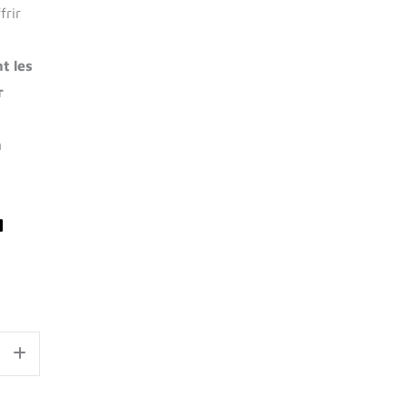
frir
t les
r
n