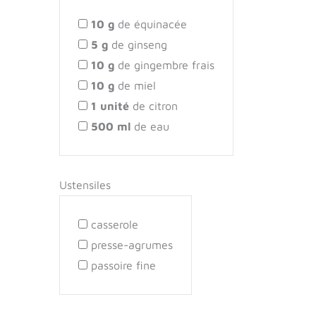
10
g
de équinacée
5
g
de ginseng
10
g
de gingembre frais
10
g
de miel
1
unité
de citron
500
ml
de eau
Ustensiles
casserole
presse-agrumes
passoire fine