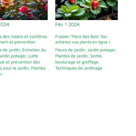
2024
Fév
1
2024
 des rosiers et conifères
Fraisier ‘Mara des Bois’ bio :
ement et prévention
achetez vos plants en ligne !
s de jardin
,
Entretien du
Fleurs de jardin
,
Jardin potager
,
Jardin potager
,
Lutte
Plantes de jardin
,
Semis,
que et prévention des
bouturage et greffage
,
s pour le jardin
,
Plantes
Techniques de jardinage
n