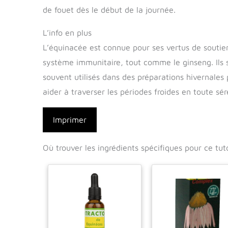
de fouet dès le début de la journée.
L’info en plus
L’équinacée est connue pour ses vertus de soutie
système immunitaire, tout comme le ginseng. Ils 
souvent utilisés dans des préparations hivernales
aider à traverser les périodes froides en toute sér
Imprimer
Où trouver les ingrédients spécifiques pour ce tuto