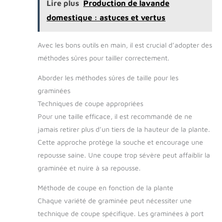
Lire plus
Production de lavande
en bois antidérapantes, bien conçues et adaptées à
pièces comprend un sac
différentes tailles de mains. Que ce soit pour les
fourre-tout pratique, un
domestique : astuces et vertus
enfants ou les personnes âgées, ces outils de jardinage
sécateur, une truelle de
facilitent le creusement, le transport, le désherbage, la
jardin, un transplantoir, un
plantation et l'élagage. Sac de jardinage
sarcloir, une fourche à
supplémentaire : La plus grande préoccupation lors de
main, un râteau à main,
Avec les bons outils en main, il est crucial d’adopter des
l'achat d'un grand ensemble d'outils de jardinage est le
une genouillère, un
stockage, mais pour cette considération, les outils de
méthodes sûres pour tailler correctement.
pulvérisateur et des gants
jardinage Grenebo pour le jardinage sont livrés avec un
de jardin. Toutes les
sac de stockage robuste, est un design floral avec un
fournitures de jardinage
Aborder les méthodes sûres de taille pour les
style vintage, ajoute une beauté supplémentaire à
sont fabriquées à partir de
votre jardin. De plus, il y a un trou spécial sur chaque
matériaux sûrs, non
graminées
manche d'outil pour les suspendre pendant la saison
toxiques et inoffensifs.
morte ou après utilisation. Des cadeaux de jardin
Techniques de coupe appropriées
significatifs : Le sac fourre-tout a été fabriqué en
coton spécial et polyester, durable et facile à
Pour une taille efficace, il est recommandé de ne
transporter, ce qui est le meilleur choix pour les
jamais retirer plus d’un tiers de la hauteur de la plante.
femmes, les voisins et tous les amateurs de jardinage
enthousiastes. (Cadeau de vacances pour maman,
Cette approche protège la souche et encourage une
cadeau idéal pour les femmes et les jardiniers).
repousse saine. Une coupe trop sévère peut affaiblir la
graminée et nuire à sa repousse.
Méthode de coupe en fonction de la plante
Chaque variété de graminée peut nécessiter une
technique de coupe spécifique. Les graminées à port