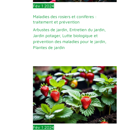
Fév
1
2024
Maladies des rosiers et conifères :
traitement et prévention
Arbustes de jardin
,
Entretien du jardin
,
Jardin potager
,
Lutte biologique et
prévention des maladies pour le jardin
,
Plantes de jardin
Fév
1
2024