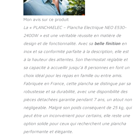
très robuste pour un
appareil solide et
durable. Plaque de
Mon avis sur ce produit
cuisson électrique en
inox alimentaire
La « PLANCHAELEC – Plancha Electrique NEO E530-
d'une épaisseur
2400W » est une véritable réussite en matière de
3mm. PUISSANTE ET
design et de fonctionnalité. Avec sa
belle finition
en
PRATIQUE : La
inox et sa conformité parfaite à la description, elle est
plancha est d'une
puissance de
à la hauteur des attentes. Son thermostat réglable et
2400W. Elle dispose
sa capacité à accueillir jusqu’à 8 personnes en font un
de 2 zones de
choix idéal pour les repas en famille ou entre amis.
chauffe et de 2
Fabriquée en France, cette plancha se distingue par sa
thermostats pouvant
aller de 50° à 300°.
robustesse et sa durabilité, avec une disponibilité des
Son bol de
pièces détachées garantie pendant 7 ans, un atout non
récupération des jus
négligeable. Malgré son poids conséquent de 25 kg, qui
est amovible et
peut être un inconvénient pour certains, elle reste une
permet un nettoyage
facile. POUR UNE
option solide pour ceux qui recherchent une plancha
UTILISATION VARIÉE
performante et élégante.
: Une plancha