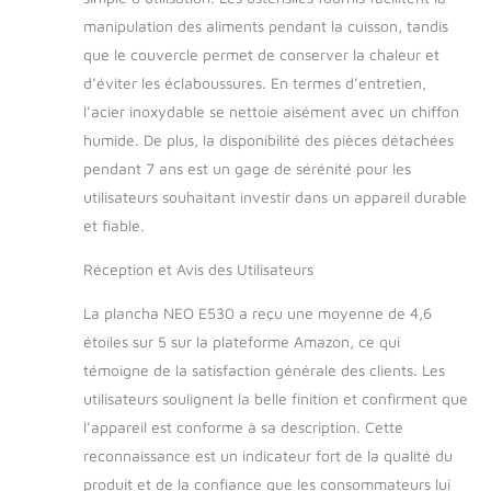
SAVOIR-FAIRE
manipulation des aliments pendant la cuisson, tandis
FRANÇAIS :
que le couvercle permet de conserver la chaleur et
PLANCHAELEC
propose une large
d’éviter les éclaboussures. En termes d’entretien,
gamme de produits
l’acier inoxydable se nettoie aisément avec un chiffon
de qualité à prix
humide. De plus, la disponibilité des pièces détachées
attractifs. La marque
pendant 7 ans est un gage de sérénité pour les
est née d'un savoir-
faire d’hommes et
utilisateurs souhaitant investir dans un appareil durable
de femmes qui ont à
et fiable.
cœur de produire du
matériel de cuisson
Réception et Avis des Utilisateurs
français.
La plancha NEO E530 a reçu une moyenne de 4,6
étoiles sur 5 sur la plateforme Amazon, ce qui
témoigne de la satisfaction générale des clients. Les
utilisateurs soulignent la belle finition et confirment que
l’appareil est conforme à sa description. Cette
reconnaissance est un indicateur fort de la qualité du
produit et de la confiance que les consommateurs lui