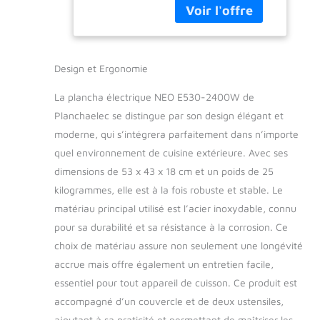
cuisson de 52 x 40
Made In France -
cm. Elle est fournie
L53 X P43 X H18
avec un couvercle et
cm
2 ustensiles (une
spatule grattoir et
Design et Ergonomie
une pince de
service). PLANCHA
La plancha électrique NEO E530-2400W de
TOUTE INOX : Cette
Planchaelec se distingue par son design élégant et
plancha électrique
moderne, qui s’intégrera parfaitement dans n’importe
tout en inox est
facile à nettoyer et
quel environnement de cuisine extérieure. Avec ses
très robuste pour un
dimensions de 53 x 43 x 18 cm et un poids de 25
appareil solide et
kilogrammes, elle est à la fois robuste et stable. Le
durable. Plaque de
matériau principal utilisé est l’acier inoxydable, connu
cuisson électrique en
inox alimentaire
pour sa durabilité et sa résistance à la corrosion. Ce
d'une épaisseur
choix de matériau assure non seulement une longévité
3mm. PUISSANTE ET
accrue mais offre également un entretien facile,
PRATIQUE : La
essentiel pour tout appareil de cuisson. Ce produit est
plancha est d'une
accompagné d’un couvercle et de deux ustensiles,
puissance de
2400W. Elle dispose
ajoutant à sa praticité et permettant de maîtriser les