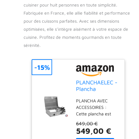
cuisiner pour huit personnes en toute simplicité.
Fabriquée en France, elle allie fiabilité et performance
pour des cuissons parfaites. Avec ses dimensions
optimisées, elle s’intègre aisément à votre espace de
cuisine. Profitez de moments gourmands en toute
sérénité.
-15%
PLANCHAELEC -
Plancha
Electrique NEO
PLANCHA AVEC
E530-2400W -
ACCESSOIRES :
Couvercle + 2
Cette plancha est
Ustensiles - Inox
conçue pour 8
- Thermostat
649,00 €
personnes maximum
Réglable - 8
549,00 €
et a une surface de
Personnes -