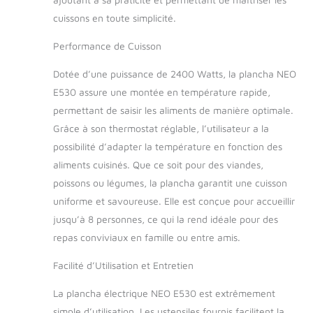
de 2 zones de
cuissons en toute simplicité.
chauffe et de 2
thermostats pouvant
Performance de Cuisson
aller de 50° à 300°.
Son bol de
Dotée d’une puissance de 2400 Watts, la plancha NEO
récupération des jus
E530 assure une montée en température rapide,
est amovible et
permettant de saisir les aliments de manière optimale.
permet un nettoyage
Grâce à son thermostat réglable, l’utilisateur a la
facile. POUR UNE
UTILISATION VARIÉE
possibilité d’adapter la température en fonction des
: Une plancha
aliments cuisinés. Que ce soit pour des viandes,
électrique permet de
poissons ou légumes, la plancha garantit une cuisson
cuisiner tous types
uniforme et savoureuse. Elle est conçue pour accueillir
d'aliments (viandes,
légumes, fruits,
jusqu’à 8 personnes, ce qui la rend idéale pour des
etc.), contrairement
repas conviviaux en famille ou entre amis.
au barbecue qui ne
permet pas la
Facilité d’Utilisation et Entretien
cuisson des poissons
et des fruits, par
La plancha électrique NEO E530 est extrêmement
exemple. LE
simple d’utilisation. Les ustensiles fournis facilitent la