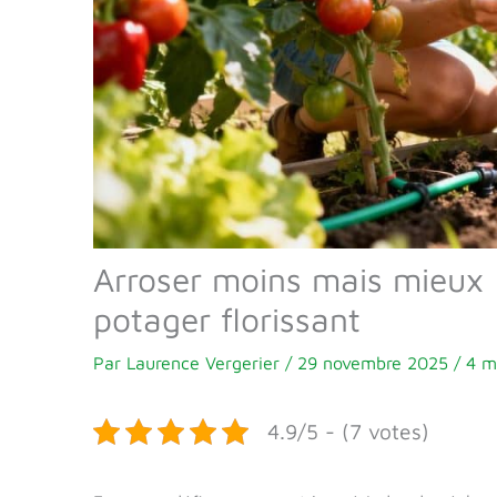
Arroser moins mais mieux 
potager florissant
Par
Laurence Vergerier
/
29 novembre 2025
/
4 m
4.9/5 - (7 votes)