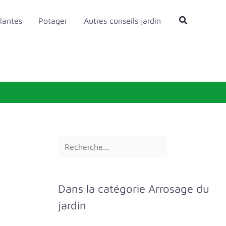
R
Rechercher
lantes
Potager
Autres conseils jardin
e
c
h
e
r
c
h
e
r
Dans la catégorie Arrosage du
jardin