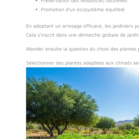
Préservation des ressources naturelles
Promotion d’un écosystème équilibré
En adoptant un arrosage efficace, les jardiniers 
Cela s’inscrit dans une démarche globale de jardi
Aborder ensuite la question du choix des plantes p
Sélectionner des plantes adaptées aux climats se