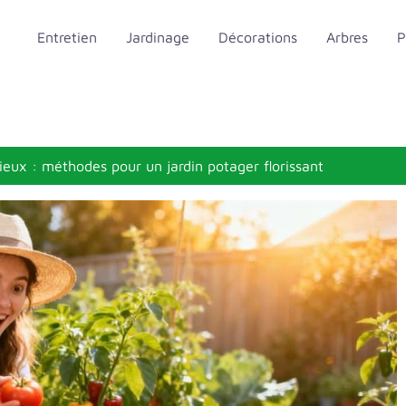
Entretien
Jardinage
Décorations
Arbres
P
eux : méthodes pour un jardin potager florissant