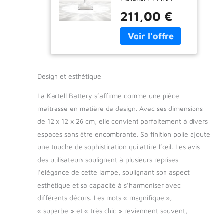
transparent, de
211,00 €
couleur de masse ou
métallique Taille : 12
x 12 x 26 cm IP54 ;
3,7 V ; 0,8 W LED
2700°K
Rechargeable via
Design et esthétique
USB ; autonomie
jusqu’à 6 heures
La Kartell Battery s’affirme comme une pièce
avec au moins 5
maîtresse en matière de design. Avec ses dimensions
heures de charge
de 12 x 12 x 26 cm, elle convient parfaitement à divers
Matière structure :
Thermoplastique
espaces sans être encombrante. Sa finition polie ajoute
Transparent,
une touche de sophistication qui attire l’œil. Les avis
Technopolymère
des utilisateurs soulignent à plusieurs reprises
l’élégance de cette lampe, soulignant son aspect
esthétique et sa capacité à s’harmoniser avec
différents décors. Les mots « magnifique »,
« superbe » et « très chic » reviennent souvent,