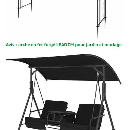
Avis : arche en fer forgé LEADZM pour jardin et mariage