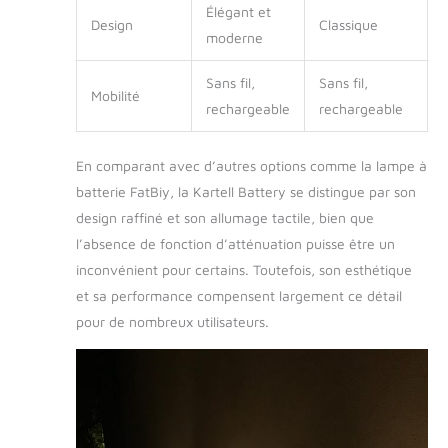
Élégant et
Design
Classique
moderne
Sans fil,
Sans fil,
Mobilité
rechargeable
rechargeable
En comparant avec d’autres options comme la lampe à
batterie FatBiy, la Kartell Battery se distingue par son
design raffiné et son allumage tactile, bien que
l’absence de fonction d’atténuation puisse être un
inconvénient pour certains. Toutefois, son esthétique
et sa performance compensent largement ce détail
pour de nombreux utilisateurs.