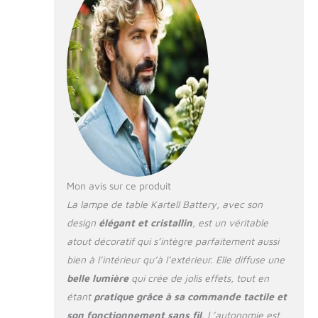
heures de charge
Matière structure :
Thermoplastique
Transparent,
Technopolymère
Mon avis sur ce produit
La lampe de table Kartell Battery, avec son
design
élégant et cristallin
, est un véritable
atout décoratif qui s’intègre parfaitement aussi
bien à l’intérieur qu’à l’extérieur. Elle diffuse une
belle lumière
qui crée de jolis effets, tout en
étant
pratique grâce à sa commande tactile et
son fonctionnement sans fil
. L’autonomie est