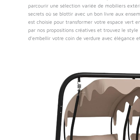
parcourir une sélection variée de mobiliers extér
secrets où se blottir avec un bon livre aux ense
est choisie pour transformer votre espace vert e
par nos propositions créatives et trouvez le style
d’embellir votre coin de verdure avec élégance et
Test
de
la
balancelle
2
places
Outsunny
: