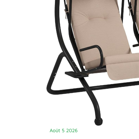
confort
et
élégance
en
plein
air
Août
5
2026