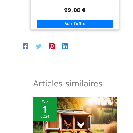
intempéries (gel, pluie, soleil). Résistant au gel et aux
intempéries jusqu'à -30°C Nos figurines, jardinières,
99,00 €
statues et sculptures sont parfaites pour décorer votre
espace extérieur, jardin et terrasse ou comme une
excellente idée cadeau. qualité de la marque
gartendekoparadies.de avec une très grande
satisfaction de la clientèle. Tous les éléments sont
fabriqués dans un travail manuel élaboré. Des écarts
dans la structure de surface (bulles d'air) et la
coloration (patine), les coureurs et les bords sont donc
possibles.
Articles similaires
Fév
1
2024