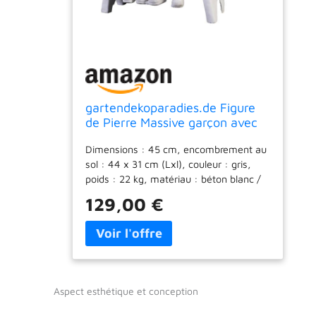
gartendekoparadies.de Figure
de Pierre Massive garçon avec
Fille sur Un Banc décoration de
Dimensions : 45 cm, encombrement au
Jardin en Pierre reconstituée,
sol : 44 x 31 cm (Lxl), couleur : gris,
résistant au Gel
poids : 22 kg, matériau : béton blanc /
pierre moulée. Tous les éléments sont
129,00 €
en béton de haute qualité résistant à
toutes les intempéries (gel, pluie, soleil).
Résistant au gel et aux intempéries
jusqu'à -30°C Nos figurines, jardinières,
statues et sculptures sont parfaites pour
décorer votre espace extérieur, jardin et
Aspect esthétique et conception
terrasse ou comme une excellente idée
cadeau. qualité de la marque