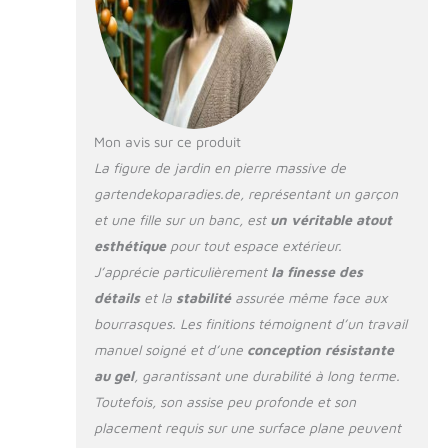
bords sont donc possibles.
Mon avis sur ce produit
La figure de jardin en pierre massive de
gartendekoparadies.de, représentant un garçon
et une fille sur un banc, est
un véritable atout
esthétique
pour tout espace extérieur.
J’apprécie particulièrement
la finesse des
détails
et la
stabilité
assurée même face aux
bourrasques. Les finitions témoignent d’un travail
manuel soigné et d’une
conception résistante
au gel
, garantissant une durabilité à long terme.
Toutefois, son assise peu profonde et son
placement requis sur une surface plane peuvent