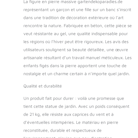
La figure en pierre massive gartendekoparadies.de
gartendekoparadies.de avec une très
représentant un garçon et une fille sur un banc s’inscrit
grande satisfaction de la clientèle. Tous
dans une tradition de décoration extérieure où l’art
les éléments sont fabriqués dans un
travail manuel élaboré. Des écarts dans
rencontre la nature. Fabriquée en béton, cette pièce se
la structure de surface (bulles d'air) et la
veut résistante au gel, une qualité indispensable pour
coloration (patine), les coureurs et les
les régions où l’hiver peut être rigoureux. Les avis des
bords sont donc possibles.
utilisateurs soulignent sa beauté détaillée, une œuvre
artisanale résultant d’un travail manuel méticuleux. Les
enfants figés dans la pierre apportent une touche de
nostalgie et un charme certain à n’importe quel jardin.
Qualité et durabilité
Un produit fait pour durer : voilà une promesse que
tient cette statue de jardin. Avec un poids conséquent
de 21 kg, elle résiste aux caprices du vent et à
d’éventuelles intempéries. Le matériau en pierre
reconstituée, durable et respectueux de