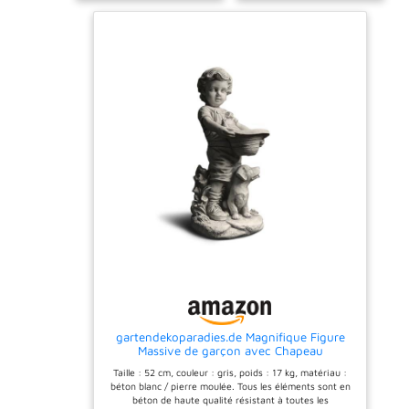
jusqu'à -30°C Nos
aux intempéries jusqu'à
figurines, jardinières,
-30°C Nos figurines,
statues et sculptures sont
jardinières, statues et
parfaites pour décorer
sculptures sont parfaites
votre espace extérieur,
pour décorer votre espace
jardin et terrasse ou
extérieur, jardin et terrasse
comme une excellente idée
ou comme une excellente
cadeau. qualité de la
idée cadeau. qualité de la
marque
marque
gartendekoparadies.de
gartendekoparadies.de
avec une très grande
avec une très grande
satisfaction de la clientèle.
satisfaction de la clientèle.
Tous les éléments sont
Tous les éléments sont
fabriqués dans un travail
fabriqués dans un travail
manuel élaboré. Des écarts
manuel élaboré. Des écarts
dans la structure de
dans la structure de
surface (bulles d'air) et la
surface (bulles d'air) et la
coloration (patine), les
coloration (patine), les
coureurs et les bords sont
coureurs et les bords sont
donc possibles.
donc possibles.
gartendekoparadies.de Magnifique Figure
Massive de garçon avec Chapeau
transplantable Figure d'enfant en Pierre
Taille : 52 cm, couleur : gris, poids : 17 kg, matériau :
reconstituée, résistant au Gel
béton blanc / pierre moulée. Tous les éléments sont en
béton de haute qualité résistant à toutes les