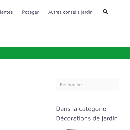
R
Rechercher
lantes
Potager
Autres conseils jardin
e
c
h
e
r
c
h
e
r
Dans la catégorie
Décorations de jardin