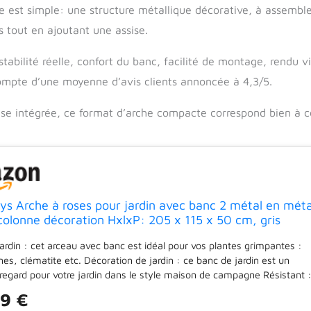
se est simple: une structure métallique décorative, à assemble
tout en ajoutant une assise.
stabilité réelle, confort du banc, facilité de montage, rendu vi
ompte d’une moyenne d’avis clients annoncée à 4,3/5.
sise intégrée, ce format d’arche compacte correspond bien à c
ys Arche à roses pour jardin avec banc 2 métal en méta
colonne décoration HxlxP: 205 x 115 x 50 cm, gris
ardin : cet arceau avec banc est idéal pour vos plantes grimpantes :
nes, clématite etc. Décoration de jardin : ce banc de jardin est un
regard pour votre jardin dans le style maison de campagne Résistant 
e est faite en fer grise et est idéale pour l’extérieur – Le cadre est sta
99 €
 jardin, balcon, terrasse Pour deux : le banc offre de la place pour 2 e