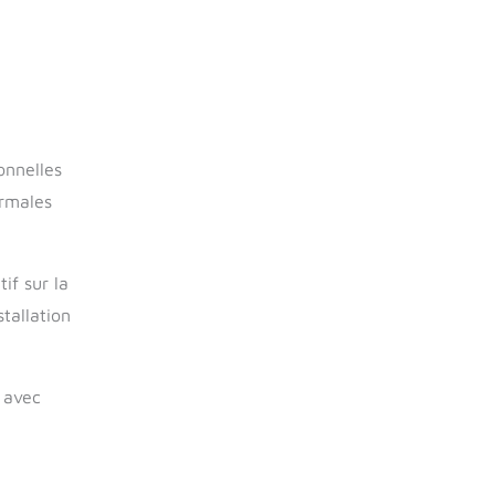
onnelles
ormales
if sur la
tallation
, avec