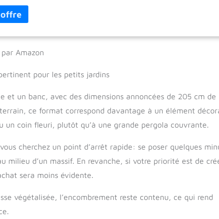
lxP : 205 x 115 x 50 cm – Les plantes sur l’arche feront de l’ombre e
mantique : profitez d’une nuit étoilée sur ce banc – Accrochez une
 lumineuse pour une ambiance agréable
es par Amazon
ertinent pour les petits jardins
te et un banc, avec des dimensions annoncées de 205 cm de 
 terrain, ce format correspond davantage à un élément décora
u un coin fleuri, plutôt qu’à une grande pergola couvrante.
i vous cherchez un point d’arrêt rapide: se poser quelques min
u milieu d’un massif. En revanche, si votre priorité est de cr
achat sera moins évidente.
rasse végétalisée, l’encombrement reste contenu, ce qui rend
ce.