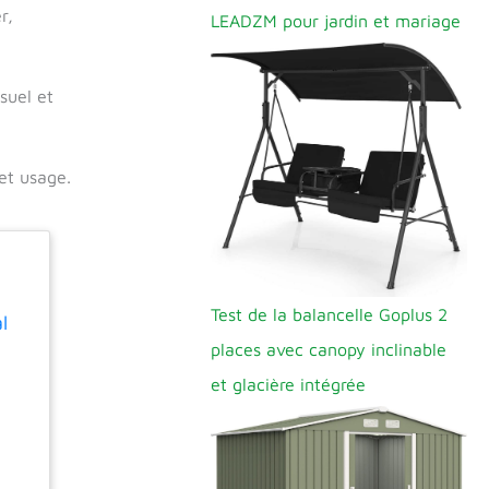
r,
LEADZM pour jardin et mariage
suel et
et usage.
Test de la balancelle Goplus 2
l
places avec canopy inclinable
et glacière intégrée
:
ble
t