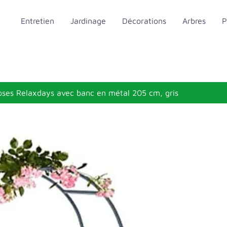
Entretien
Jardinage
Décorations
Arbres
P
 roses Relaxdays avec banc en métal 205 cm, gris