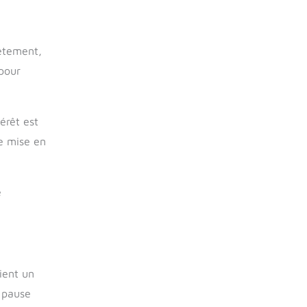
rètement,
pour
érêt est
de mise en
e
ient un
 pause