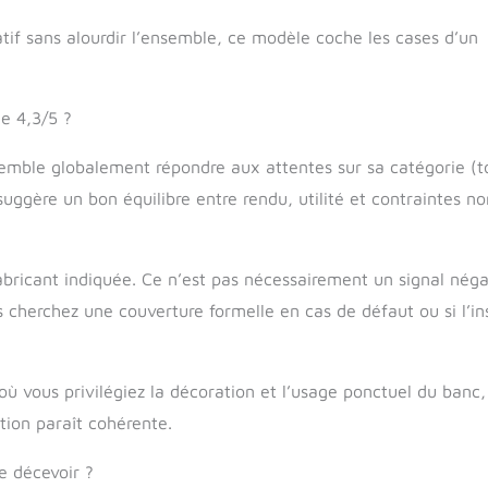
ratif sans alourdir l’ensemble, ce modèle coche les cases d’un
e 4,3/5 ?
emble globalement répondre aux attentes sur sa catégorie (t
suggère un bon équilibre entre rendu, utilité et contraintes n
abricant indiquée. Ce n’est pas nécessairement un signal négat
s cherchez une couverture formelle en cas de défaut ou si l’ins
où vous privilégiez la décoration et l’usage ponctuel du banc
ition paraît cohérente.
e décevoir ?