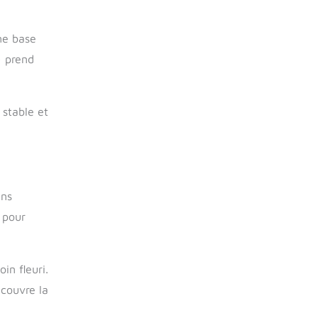
une base
) prend
 stable et
ins
 pour
in fleuri.
 couvre la