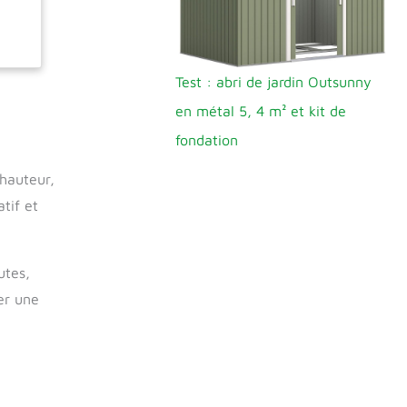
n été
Test : abri de jardin Outsunny
en métal 5, 4 m² et kit de
fondation
hauteur,
tif et
utes,
éer une