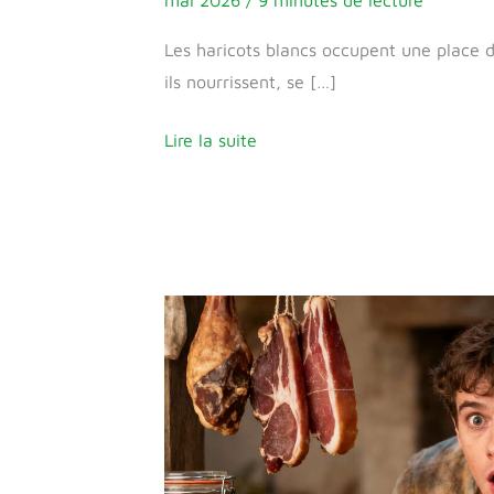
Les haricots blancs occupent une place 
ils nourrissent, se […]
Lire la suite
Techniques
anciennes
de
conservation
des
aliments