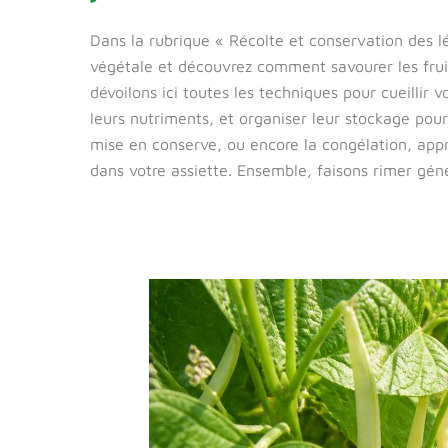
Dans la rubrique « Récolte et conservation des 
végétale et découvrez comment savourer les fruit
dévoilons ici toutes les techniques pour cueilli
leurs nutriments, et organiser leur stockage pour 
mise en conserve, ou encore la congélation, appr
dans votre assiette. Ensemble, faisons rimer gén
Planter
et
récolter
des
haricots
blancs