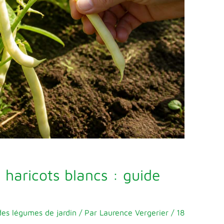
s haricots blancs : guide
des légumes de jardin
/ Par
Laurence Vergerier
/
18