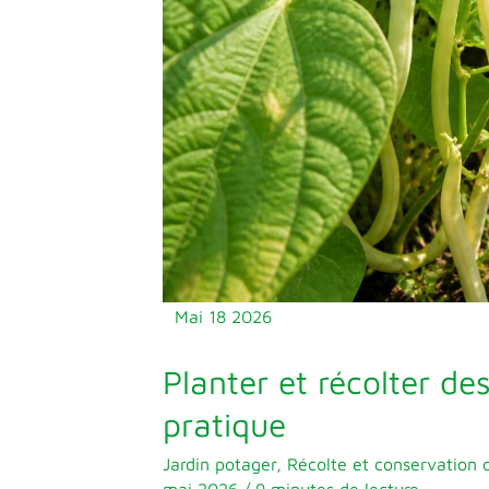
:
guide
pratique
Mai
18
2026
Planter et récolter de
pratique
Jardin potager
,
Récolte et conservation 
mai 2026
/
9 minutes de lecture