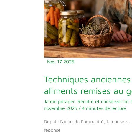
remises
au
goût
du
jour
Nov
17
2025
Techniques anciennes
aliments remises au g
Jardin potager
,
Récolte et conservation 
novembre 2025
/
4 minutes de lecture
Depuis l’aube de l’humanité, la conservat
réponse