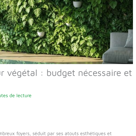
ur végétal : budget nécessaire et
tes de lecture
reux foyers, séduit par ses atouts esthétiques et