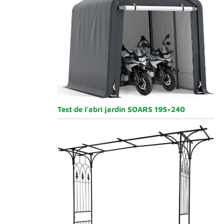
Test de l’abri jardin SOARS 195×240