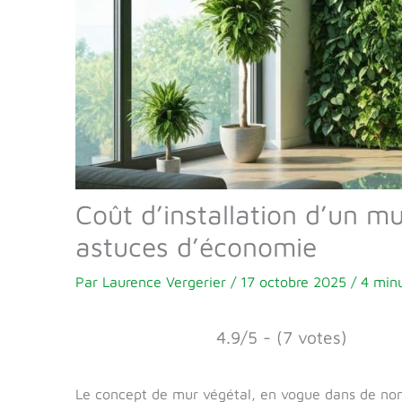
Coût d’installation d’un m
astuces d’économie
Par
Laurence Vergerier
/
17 octobre 2025
/
4 minu
4.9/5 - (7 votes)
Le concept de mur végétal, en vogue dans de nomb