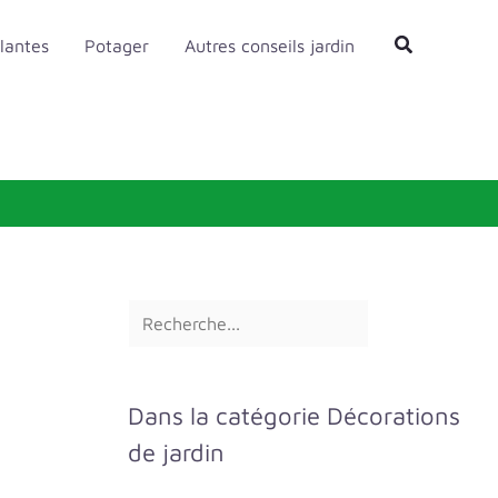
R
Rechercher
lantes
Potager
Autres conseils jardin
e
c
h
e
r
c
h
e
r
Dans la catégorie Décorations
de jardin