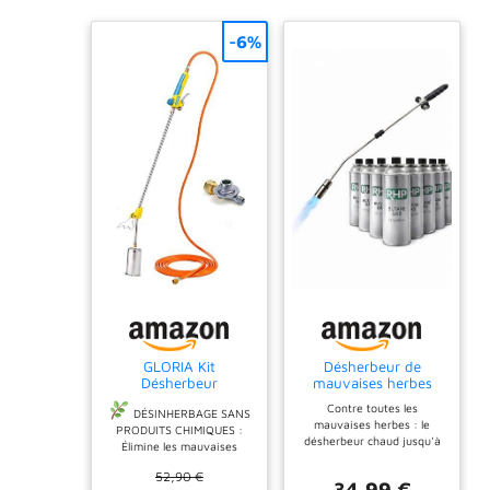
-6%
GLORIA Kit
Désherbeur de
Désherbeur
mauvaises herbes
Thermoflamm
RHP - 80 cm - 8
Contre toutes les
Professional Set |
cartouches de gaz
DÉSINHERBAGE SANS
mauvaises herbes : le
Version Française
butane de 227 g
PRODUITS CHIMIQUES :
désherbeur chaud jusqu'à
chacune,réglable
Élimine les mauvaises
1000 °C détruit le trèfle, le
brûleur à gaz avec
herbes sans désherbant
pissenlit, etc. sur les
52,90 €
allumage piézo,
chimique ni herbicide. La
34,99 €