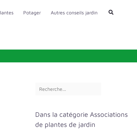
R
Rechercher
lantes
Potager
Autres conseils jardin
e
c
h
e
r
c
h
e
r
Dans la catégorie Associations
de plantes de jardin