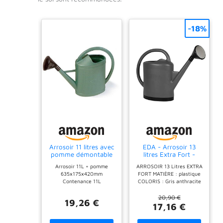
-18%
Arrosoir 11 litres avec
EDA - Arrosoir 13
pomme démontable
litres Extra Fort -
avec Pomme Noire et
Arrosoir 11L + pomme
ARROSOIR 13 Litres EXTRA
Grille Métal - 57 x 19
635x175x420mm
FORT MATIÈRE : plastique
x 44 cm - Gris
Contenance 11L
COLORIS : Gris anthracite
Anthracite
FABRICATION FRANCAISE :
cet arrosoir est fabriqué en
20,90 €
19,26 €
France et plus précisément
17,16 €
à Oyonnax dans le
département de l'Ain.