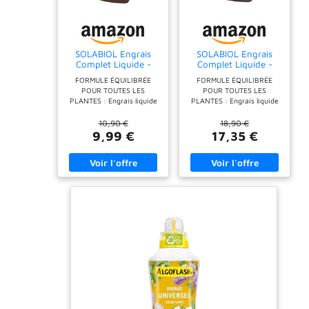
SOLABIOL Engrais
SOLABIOL Engrais
Complet Liquide -
Complet Liquide -
Jusqu'à 100L de
Jusqu'à 250L de
FORMULE ÉQUILIBRÉE
FORMULE ÉQUILIBRÉE
Solution - 1L
Solution - 2,5L
POUR TOUTES LES
POUR TOUTES LES
PLANTES : Engrais liquide
PLANTES : Engrais liquide
complet à base d’azote,
complet à base d’azote,
phosphore et potasse (NPK
phosphore et potasse (NPK
10,90 €
18,90 €
3-2-5) pour une croissance
3-2-5) pour une croissance
9,99 €
17,35 €
harmonieuse, une floraison
harmonieuse, une floraison
généreuse et un feuillage
généreuse et un feuillage
éclatant. Idéal pour toutes
éclatant. Idéal pour toutes
les cultures : plantes
les cultures : plantes
d’intérieur, balcon, potager
d’intérieur, balcon, potager
et jardin. STIMULE LA
et jardin. STIMULE LA
CROISSANCE ET LA
CROISSANCE ET LA
FLORAISON : Sa formule
FLORAISON : Sa formule
nutritive renforce les
nutritive renforce les
plantes à chaque arrosage,
plantes à chaque arrosage,
favorisant des racines
favorisant des racines
solides, des tiges robustes
solides, des tiges robustes
et des fleurs plus
et des fleurs plus
nombreuses. NUTRITION
nombreuses. NUTRITION
DOUCE ET PROGRESSIVE :
DOUCE ET PROGRESSIVE :
Apporte une fertilisation
Apporte une fertilisation
organique naturelle sans
organique naturelle sans