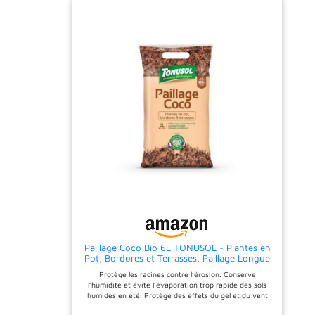
un rôle tampon en
en étant esthétique et
diminuant l'évaporation au
durable. Fabrication
niveau du sol. Nourrit dans
Française – Paillage 100%
la durée et apporte
miscanthus cultivé et
progressivement de la
conditionné en France,
matière organique
conforme à la norme NF U
indispensables à la vie du
44-551, belle couleur clair
sol et des plantes N'acidifie
Polyvalence d’Usage:
pas les sols grace a son PH
Idéale pour le paillage, le
neutre et par sa couche
rembourrage, le bricolage,
protectrice. Preserve les
et d'autres applications
racines du gel et evite le
créatives. Avantages pour
tassement de la terre lors
le Jardin: Excellente pour la
des pluies hivernales.
rétention d'humidité, la
prévention des mauvaises
herbes, et la protection
contre les intempéries.
Retient l’humidité du sol –
Capacité de rétention en
eau : 211 ml/l, limite les
arrosages et protège vos
plantations. Sac 15 kg
(≈130L défoissonné) –
Paillage Coco Bio 6L TONUSOL - Plantes en
Couvre environ 3 m² à 5 cm
Pot, Bordures et Terrasses, Paillage Longue
d’épaisseur. pH neutre 7,6
durée très Stable, Désherbe naturellement,
– Conductivité faible 0,32
Protège les racines contre l’érosion. Conserve
Conserve l'humidité, Utilisable en
mS/cm. Facile à Utiliser: Sa
l’humidité et évite l’évaporation trop rapide des sols
Agriculture Biologique
légèreté et sa facilité de
humides en été. Protège des effets du gel et du vent
manipulation rendent la
en hiver. Améliore la pénétration des pluies. Réduit la
fibre de miscanthus idéale