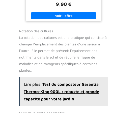
pousse des adventices et désherbe naturellement.
pour divers projets.
9,90 €
Apporte de la matière organique et nourrit dans la
Esthétique et durable (12 à
durée.
24 mois). Utilisation
recommandée : - Massifs,
arbustes, potagers,
espaces verts. Support de
culture végétal certifié –
Produit pur, sans additifs ni
Rotation des cultures
traitements chimiques
Écologique & biodégradable
La rotation des cultures est une pratique qui consiste à
– 85% de matière sèche,
changer l’emplacement des plantes d’une saison à
96% de matière organique,
compostable et
l’autre. Elle permet de prévenir l’épuisement des
enrichissant les sols,
parfait pour les jardiniers
nutriments dans le sol et de réduire le risque de
et bricoleurs soucieux de
l'environnement. Beaucoup
maladies et de ravageurs spécifiques à certaines
de concurrents vendent
plantes.
des litres de produit (par
exemple un sac de 20L) ->
les poids des produits
communiqués sont de
Lire plus
Test du composteur Garantia
l'ordre de quelques kilos
seulement. Notre sac de
Thermo-King 900L : robuste et grande
miscanthus pèse lui15kg!
Conservation : à l’abri de
capacité pour votre jardin
l’humidité
Suivi de la santé des plantes