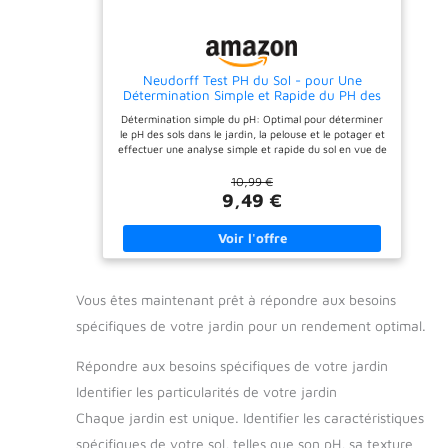
croissance des plantes et le
rendement des cultures
Pour obtenir des résultats
de test fiables : nous vous
recommandons de ne pas
Neudorff Test PH du Sol - pour Une
toucher la zone de test de
Détermination Simple et Rapide du PH des
la bandelette, de lire les
Sols et des Besoins en Calcaire, 1 Kit
résultats à la lumière
Détermination simple du pH: Optimal pour déterminer
naturelle et de conserver
le pH des sols dans le jardin, la pelouse et le potager et
les bandelettes de test
effectuer une analyse simple et rapide du sol en vue de
dans un endroit frais et sec
son amélioration Rapide et simple: Les besoins en
calcaire du sol peuvent être déterminés facilement en 3
10,99 €
minutes et pour 8 applications Kit complet: comprend
9,49 €
un sachet de poudre pour le test de pH du sol, un flacon
d'eau distillée, un tube d'analyse et un guide étape par
étape pour une analyse précise du sol Identifier les
besoins en calcaire: Les résultats peuvent être
facilement comparés à l'échelle de couleurs et au
tableau inclus pour connaître en un coup d'œil le pH et
Vous êtes maintenant prêt à répondre aux besoins
la quantité de chaux nécessaire Conseil pratique:
Utiliser un morceau de papier pour former un entonnoir
spécifiques de votre jardin pour un rendement optimal.
afin de verser la poudre dans le tube
Répondre aux besoins spécifiques de votre jardin
Identifier les particularités de votre jardin
Chaque jardin est unique. Identifier les caractéristiques
spécifiques de votre sol, telles que son pH, sa texture