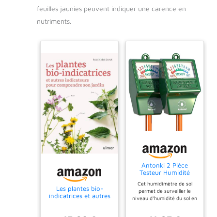
feuilles jaunies peuvent indiquer une carence en
nutriments.
Antonki 2 Pièce
Testeur Humidité
Plantes, Hygromètre
Cet humidimètre de sol
Plante, Testeur
Les plantes bio-
permet de surveiller le
Hydrometre du Sol
indicatrices et autres
niveau d'humidité du sol en
Mesureur d'eau du
indicateurs pour
temps réel et de vous
Sol Capteur Moisture
comprendre son
indiquer à quel point le sol
pour Jardin, Ferme,