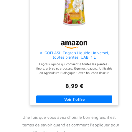
risque de brûlure pour les
risque de brûlure pour les
racines. Grâce à la vinasse
racines. Grâce à la vinasse
de betterave et aux
de betterave et aux
extraits de poisson, les
extraits de poisson, les
nutriments sont libérés
nutriments sont libérés
progressivement pour une
progressivement pour une
efficacité durable. FACILE À
efficacité durable. FACILE À
DOSER : Son bouchon
DOSER : Son bouchon
doseur intégré permet un
doseur intégré permet un
dosage rapide et précis,
dosage rapide et précis,
évitant tout gaspillage.
évitant tout gaspillage.
ALGOFLASH Engrais Liquide Universel,
ENGRAIS ORGANIQUE
ENGRAIS ORGANIQUE
toutes plantes, UAB, 1 L
NATUREL : Riche en
NATUREL : Riche en
matière organique (43,8
matière organique (43,8
Engrais liquide qui convient à toutes les plantes :
%), il respecte l’équilibre
%), il respecte l’équilibre
fleurs, arbres et arbustes, légumes, gazon… Utilisable
biologique du sol et
biologique du sol et
en Agriculture Biologique*. Avec bouchon doseur.
contribue à une croissance
contribue à une croissance
ENGRAIS CE Organo-minéral. Composition : NPK
durable et écologique des
durable et écologique des
(Na2O ; So3) 4-3,1-3,5 (1,6 ; 1,8)
plantes.
plantes.
8,99 €
Une fois que vous avez choisi le bon engrais, il est
temps de savoir quand et comment l’appliquer pour