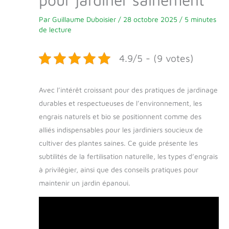
Par
Guillaume Duboisier
/
28 octobre 2025
/
5 minutes
de lecture
4.9/5 - (9 votes)
Avec l’intérêt croissant pour des pratiques de jardinage
durables et respectueuses de l’environnement, les
engrais naturels et bio se positionnent comme des
alliés indispensables pour les jardiniers soucieux de
cultiver des plantes saines. Ce guide présente les
subtilités de la fertilisation naturelle, les types d’engrais
à privilégier, ainsi que des conseils pratiques pour
maintenir un jardin épanoui.