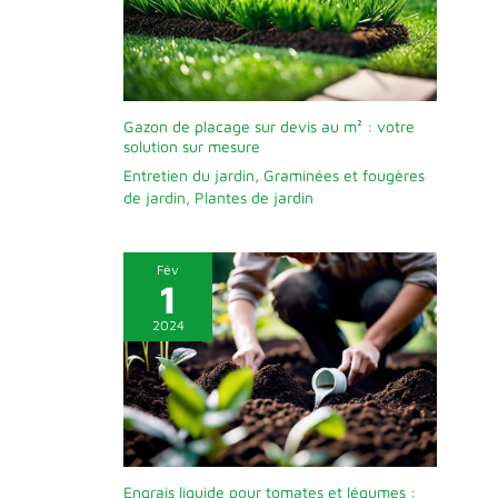
Gazon de placage sur devis au m² : votre
solution sur mesure
Entretien du jardin
,
Graminées et fougères
de jardin
,
Plantes de jardin
Fév
1
2024
Engrais liquide pour tomates et légumes :