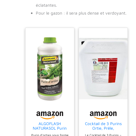
éclatantes.
Pour le gazon : il sera plus dense et verdoyant.
ALGOFLASH
Cocktail de 3 Purins
NATURASOL Purin
Ortie, Prêle,
d'orties liquide, 1 L
Consoude-
Purin d'orties sous forme
Le Cocktail de 3 Purins –