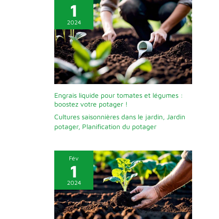
1
2024
Engrais liquide pour tomates et légumes :
boostez votre potager !
Cultures saisonnières dans le jardin
,
Jardin
potager
,
Planification du potager
Fév
1
2024