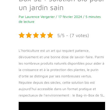
un jardin sain
Par
Laurence Vergerier
/
17 février 2024
/
5 minutes
de lecture
5/5 - (7 votes)
L’horticulture est un art qui requiert patience,
dévouement et une bonne dose de savoir-faire. Parmi
les nombreux produits naturels disponibles pour aider à
la croissance et à la protection des plantes, le purin
d’ortie se distingue par ses nombreuses vertus.
Réputée depuis des siècles, cette solution bio est
aujourd’hui accessible dans un format pratique et
respectueux de l’environnement : le Bag-in-Box de 5L.