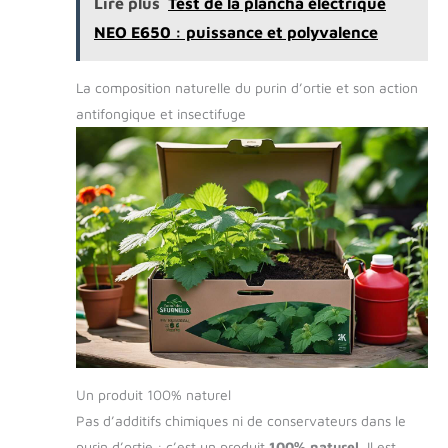
Lire plus
Test de la plancha électrique
robinet est un accessoire
polyvalent pour la maison,
NEO E650 : puissance et polyvalence
les festivals, la
gastronomie et le camping.
La composition naturelle du purin d’ortie et son action
antifongique et insectifuge
Un produit 100% naturel
Pas d’additifs chimiques ni de conservateurs dans le
purin d’ortie : c’est un produit
100% naturel
. Il est