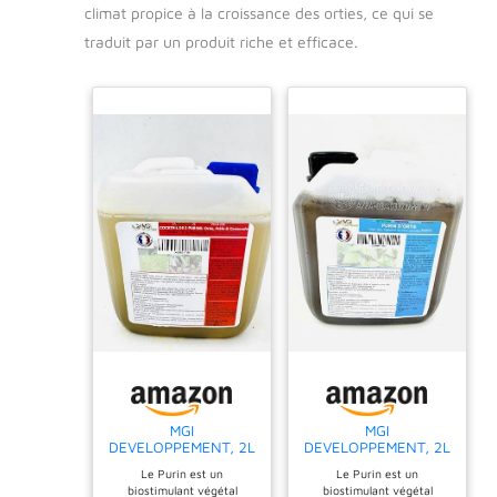
climat propice à la croissance des orties, ce qui se
traduit par un produit riche et efficace.
MGI
MGI
DEVELOPPEMENT, 2L
DEVELOPPEMENT, 2L
de purin de plantes
de purin de Plantes
Le Purin est un
Le Purin est un
français (Cocktail
français (ORTIE)
biostimulant végétal
biostimulant végétal