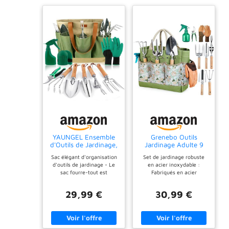
YAUNGEL Ensemble
Grenebo Outils
d'Outils de Jardinage,
Jardinage Adulte 9
10 Pièces en Acier
Pièces Sac Jardinage
Sac élégant d'organisation
Set de jardinage robuste
Inoxydable à Usage
Acier Inoxydable
d'outils de jardinage - Le
en acier inoxydable :
intensif avec poignée
sac fourre-tout est
Fabriqués en acier
en Bois antidérapante
fabriqué en tissu oxford
inoxydable très résistant,
- Cadeaux pour Les
600D durable et en
ces outils de jardinage en
Femmes et Les
29,99 €
30,99 €
polyester avec un imprimé
acier inoxydable sont
Hommes, Vert
floral unique. Très grand
durables et ne rouillent pas.
espace pour ranger tous les
De plus, avec un matériau
outils. Acier inoxydable
de qualité stable comme
durable - Les têtes en acier
celui-ci, ces outils de