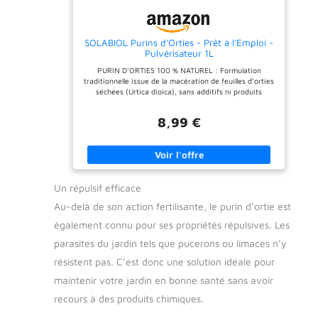
foliaire ou arrosage au
pied, à l’abri du soleil.
Appliquer tous les 10 jours
SOLABIOL Purins d'Orties - Prêt à l'Emploi -
du printemps à l’automne
Pulvérisateur 1L
(hors période de floraison).
Respecter un délai
PURIN D’ORTIES 100 % NATUREL : Formulation
minimum de 3 jours entre
traditionnelle issue de la macération de feuilles d’orties
l’application et la récolte
séchées (Urtica dioica), sans additifs ni produits
Utilisable en agriculture
chimiques. TRIPLE ACTION INSECTICIDE, ACARICIDE
biologique : conforme à
ET FONGICIDE : Agit efficacement contre les pucerons,
l’arrêté du 14 juin 2021
8,99 €
acariens, mildiou, oïdium et autres agents pathogènes.
relatif aux PNPP et au
PRÊT-À-L’EMPLOI : Utilisation directe sans dilution
règlement (UE) 2018/848
nécessaire — idéal pour un traitement rapide et sans
Sécurité et conservation:
préparation. POLYVALENT SUR TOUTES CULTURES :
porter des gants, éviter le
Convient aux cultures potagères, fruitières, florales et
contact avec les yeux et la
ornementales, en prévention ou en traitement.
peau, stocker à l’abri de la
Un répulsif efficace
APPLICATION SIMPLE : Pulvérisez uniformément sur
chaleur (<25°C) et de
les deux faces des feuilles pour une protection optimale
l’humidité. Fabriqué en
Au-delà de son action fertilisante, le purin d’ortie est
de vos plantes. REMARQUE : Ce produit n’a pas de
France Usage particuliers
date de péremption, la date indiquée sur le produit est
également connu pour ses propriétés répulsives. Les
la date de fabrication
parasites du jardin tels que pucerons ou limaces n’y
résistent pas. C’est donc une solution idéale pour
maintenir votre jardin en bonne santé sans avoir
recours à des produits chimiques.