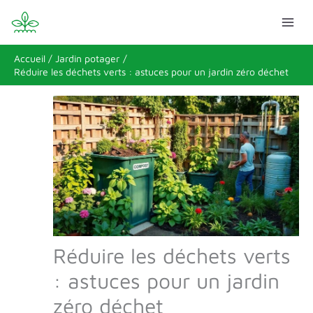
Aller
Rechercher
au
contenu
Accueil
Jardin potager
Réduire les déchets verts : astuces pour un jardin zéro déchet
Réduire les déchets verts
: astuces pour un jardin
zéro déchet