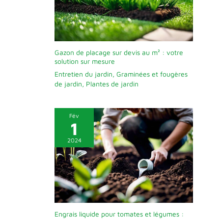
Gazon de placage sur devis au m² : votre
solution sur mesure
Entretien du jardin
,
Graminées et fougères
de jardin
,
Plantes de jardin
Fév
1
2024
Engrais liquide pour tomates et légumes :