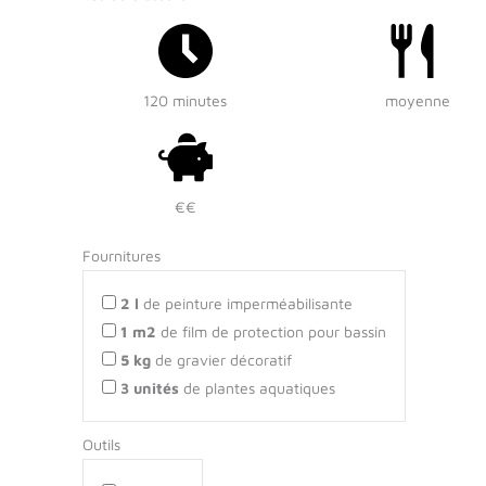
120 minutes
moyenne
€€
Fournitures
2
l
de peinture imperméabilisante
1
m2
de film de protection pour bassin
5
kg
de gravier décoratif
3
unités
de plantes aquatiques
Outils