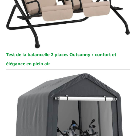
- Nnous et Profitez
du Service
Impeccable du Club
FAHEFANA: Chaque
client devient
membre de fahfana.
Nous offrons un
service de garantie
Test de la balancelle 2 places Outsunny : confort et
gratuit à chaque
membre. Nous avons
élégance en plein air
également une
équipe de service
après - vente
professionnelle pour
fournir des conseils
et un service après -
vente. Nous prenons
très au sérieux les
Précautions : 1.
Évitez de décharger
complètement la