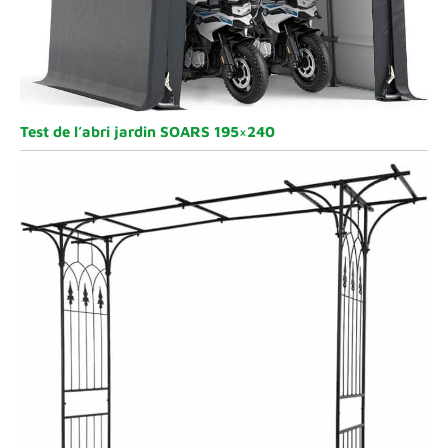
batterie. L’utilisation
alternée de batteries
de rechange est plus
efficace, préserve
les cellules et
prolonge la durée de
Test de l’abri jardin SOARS 195×240
vie de la batterie ; 2.
Stockez la batterie
dans un endroit frais
et sec, à l’abri des
températures
extrêmes, afin de
prolonger sa durée
de vie ; 3. N’utilisez
pas ces batteries
avec d’autres
appareils afin
d’éviter toute
surcharge.