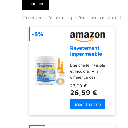
Imprimer
Où trouver les fournitures spécifiques pour ce tutoriel ?
-5%
Revetement
Impermeable
Transparent
Étanchéité Invisible
1KG |
et Incolore: À la
Membrane
différence des
Etanche Liquide
produits traditionnels
et Isolante |
27,99 €
laissant un film
Protection
26,59 €
laiteux, notre
Invisible pour
revêtement
Salle de Bain,
imperméable
Toilettes,
transparent sèche
Balcon,
pour former une
Terrasse |
protection invisible et
Interieur &