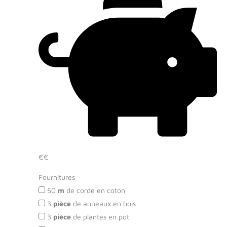
€€
Fournitures
50
m
de corde en coton
3
pièce
de anneaux en bois
3
pièce
de plantes en pot