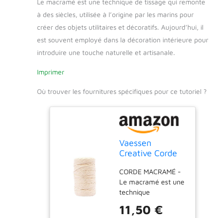
Le macramé est une technique de tissage qui remonte
à des siècles, utilisée à l’origine par les marins pour
créer des objets utilitaires et décoratifs. Aujourd’hui, il
est souvent employé dans la décoration intérieure pour
introduire une touche naturelle et artisanale.
Imprimer
Où trouver les fournitures spécifiques pour ce tutoriel ?
Vaessen
Creative Corde
Macramé -
CORDE MACRAMÉ -
Naturel - 5 mm
Le macramé est une
x 100 m - 100%
technique
Coton - Beige -
d’assemblage de
Fil pour
11,50 €
nœuds qui vous
Bracelets