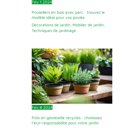
Fév
1
2024
Livré avec 30 bâtons
de colle transparents
Poulaillers en bois avec parc : trouvez le
Ø7 mm, prêts à
modèle idéal pour vos poules
l’emploi pour
Décorations de jardin
,
Mobilier de jardin
,
démarrer
Techniques de jardinage
immédiatement vos
projets sans achat
supplémentaire.
Format Ø7 mm
standard universel
CONCEPTION FIABLE
ET DURABLE :
Structure solide et
garantie de 2 ans
pour une utilisation
durable CONTENU : 1
pistolet à colle
rapide, 30 bâtons de
Fév
8
2024
colle transparents 7
mm, 1 mode
Pots en géotextile recyclés : choisissez
l’éco-responsabilité pour votre jardin
d'emploi. Livré dans