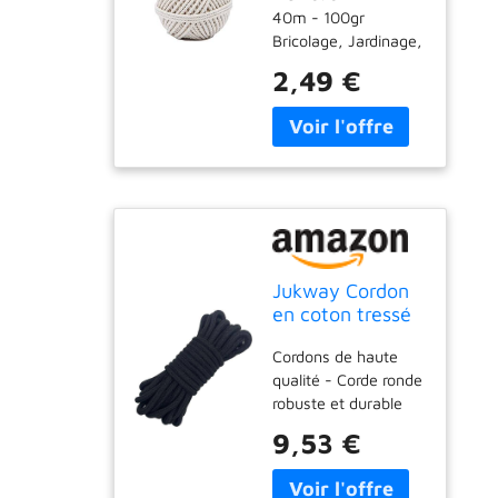
40m - 100gr
macralé,
Bricolage, Jardinage,
bricolage,
Bâtiment, cordeau
jardinage
2,49 €
Ficelle torsadée, dite
câblée Coton Naturel
Jukway Cordon
en coton tressé
souple et solide
Cordons de haute
- 8 mm - 10 m -
qualité - Corde ronde
Corde à nouer
robuste et durable
en coton - Corde
pour usage
épaisse à usages
9,53 €
domestique.
multiples - Pour
Diamètre : 8 mm ;
le bricolage, la
longueur : 10