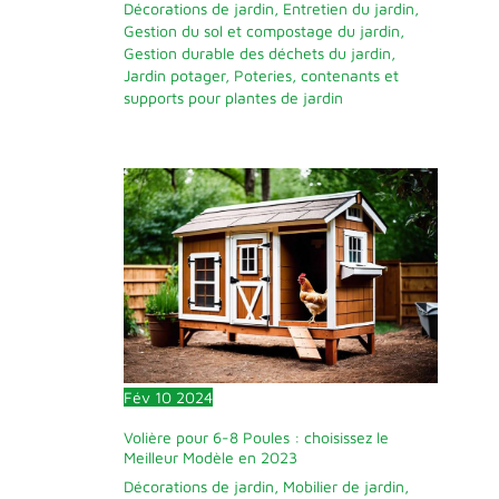
une boîte compacte
Décorations de jardin
,
Entretien du jardin
,
(20,7 x 11,3 x 4 cm)
Gestion du sol et compostage du jardin
,
; Réf. : 5001751
Gestion durable des déchets du jardin
,
Jardin potager
,
Poteries, contenants et
supports pour plantes de jardin
Fév
10
2024
Volière pour 6-8 Poules : choisissez le
Meilleur Modèle en 2023
Décorations de jardin
,
Mobilier de jardin
,