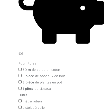
€€
Fournitures
50
m
de corde en coton
3
pièce
de anneaux en bois
3
pièce
de plantes en pot
1
pièce
de ciseaux
Outils
mètre ruban
pistolet à colle