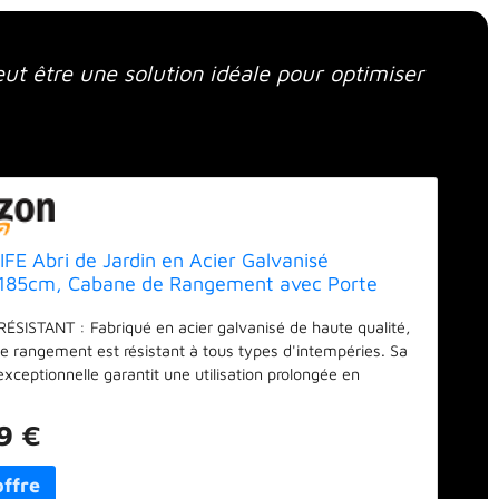
eut être une solution idéale pour optimiser
FE Abri de Jardin en Acier Galvanisé
185cm, Cabane de Rangement avec Porte
iné Structure Résistante 2 Paires de Gants,
ÉSISTANT : Fabriqué en acier galvanisé de haute qualité,
 Outils pour Poubelles Extérieur (Gris)
de rangement est résistant à tous types d'intempéries. Sa
exceptionnelle garantit une utilisation prolongée en
ans se décolorer ni rouiller, ce qui en fait un compagnon
le jardin, la cour ou la ferme. ESPACE AMPLE ET
9 €
: Avec un volume interne allant jusqu'à 1,5 m³, il offre
pace de stockage. Que ce soit pour ranger divers outils ou
ge pour votre animal de compagnie, cet abri répond à