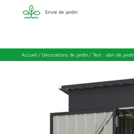
Aller
Envie de jardin
au
contenu
Accueil
Décorations de jardin
Test : abri de jar