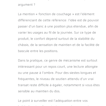
ou du soleil à votre
argument ?
guise. Le tissu en
La mention « fonction de couchage » est l’élément
polyester épais du
toit rend la balancelle
différenciant de cette référence: l’idée est de pouvoir
de jardin résistante
passer d’un banc à une position plus étendue, afin de
aux UV, respirante et
varier les usages au fil de la journée. Sur ce type de
imperméable. C'est
produit, le confort dépend surtout de la stabilité du
pourquoi la
balancelle Hollywood
châssis, de la sensation de maintien et de la facilité de
est adaptée pour de
bascule entre les positions.
nombreux endroits,
par exemple le
Dans la pratique, ce genre de mécanisme est surtout
jardin, le balcon, la
intéressant pour un repos court, une lecture allongée
terrasse, etc.
ou une pause à l’ombre. Pour des siestes longues et
Amovible pour le
nettoyage : chaque
fréquentes, le niveau de soutien attendu d’un vrai
coussin est fixé au
transat reste difficile à égaler, notamment si vous êtes
siège avec la
sensible au maintien du dos.
fermeture Velcro de
haute qualité. Les
Le point à surveiller est l’adéquation entre vos
coussins de siège et