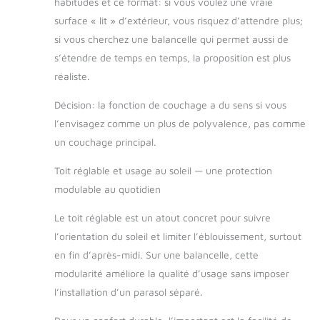
habitudes et ce format: si vous voulez une vraie
le tissu de toit sont
surface « lit » d’extérieur, vous risquez d’attendre plus;
amovibles, donc la
balançoire est facile
si vous cherchez une balancelle qui permet aussi de
à nettoyer. La saleté
s’étendre de temps en temps, la proposition est plus
et les taches
réaliste.
peuvent être retirées
de la balançoire avec
Décision: la fonction de couchage a du sens si vous
un chiffon humide.
l’envisagez comme un plus de polyvalence, pas comme
Remarque
un couchage principal.
importante : le
montage est très
Toit réglable et usage au soleil — une protection
facile grâce à la
notice (français non
modulable au quotidien
garanti). ② La
balancelle Hollywood
Le toit réglable est un atout concret pour suivre
est livrée dans 4
l’orientation du soleil et limiter l’éblouissement, surtout
boîtes. Si elles
en fin d’après-midi. Sur une balancelle, cette
n'arrivent pas
modularité améliore la qualité d’usage sans imposer
complètement en
l’installation d’un parasol séparé.
même temps,
veuillez attendre 1 à