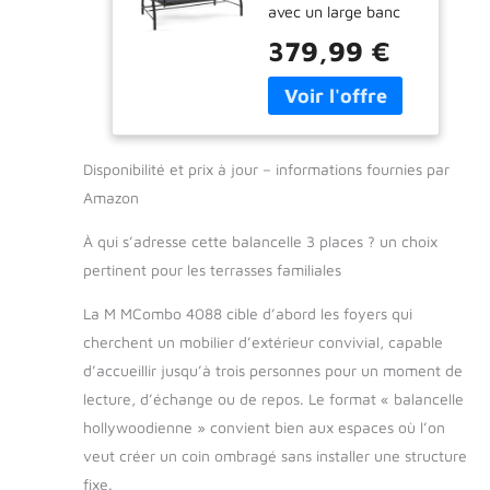
avec un large banc
balancelle de
(149 cm) et un
Jardin 3 Places
379,99 €
rembourrage épais
résistante aux
(8,5 cm), la
intempéries,
balancelle Hollywood
Banc de
3 places est parfaite
balancelle
pour une famille
d'extérieur avec
Disponibilité et prix à jour – informations fournies par
assise. Le siège peut
Toit réglable,
être facilement
4088 (Gris
Amazon
transformé en un lit
foncé)
selon vos besoins,
À qui s’adresse cette balancelle 3 places ? un choix
de sorte que vous
pertinent pour les terrasses familiales
pouvez faire une
sieste. 2 coussins
La M MCombo 4088 cible d’abord les foyers qui
lombaires
cherchent un mobilier d’extérieur convivial, capable
supplémentaires
d’accueillir jusqu’à trois personnes pour un moment de
peuvent bien
lecture, d’échange ou de repos. Le format « balancelle
soutenir la longe ou
la tête. Stable et
hollywoodienne » convient bien aux espaces où l’on
durable : le cadre en
veut créer un coin ombragé sans installer une structure
métal de la
fixe.