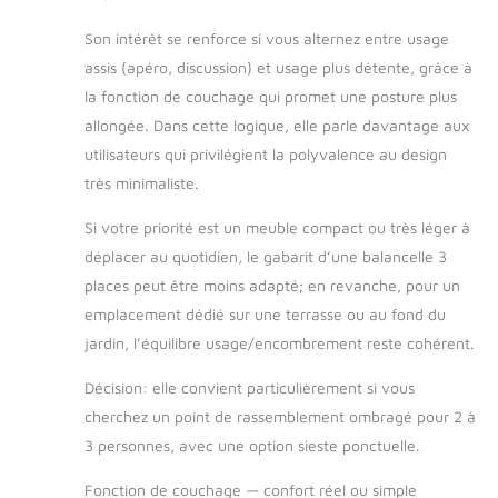
balancelle de jardin
est finement
Son intérêt se renforce si vous alternez entre usage
travaillé et revêtu par
assis (apéro, discussion) et usage plus détente, grâce à
poudre, donc la
la fonction de couchage qui promet une posture plus
balançoire est
antirouille, résistant à
allongée. Dans cette logique, elle parle davantage aux
la corrosion et aux
utilisateurs qui privilégient la polyvalence au design
intempéries. Grâce
très minimaliste.
au cadre robuste et à
la connexion fixe, la
Si votre priorité est un meuble compact ou très léger à
balancelle Hollywood
déplacer au quotidien, le gabarit d’une balancelle 3
est très stable, elle a
une bonne capacité
places peut être moins adapté; en revanche, pour un
de charge (330kg) et
emplacement dédié sur une terrasse ou au fond du
une longue durée de
jardin, l’équilibre usage/encombrement reste cohérent.
vie. Réglable et
résistant aux
Décision: elle convient particulièrement si vous
intempéries : grâce
cherchez un point de rassemblement ombragé pour 2 à
au toit réglable
3 personnes, avec une option sieste ponctuelle.
librement, vous
pouvez mieux
Fonction de couchage — confort réel ou simple
profiter de l'ombre