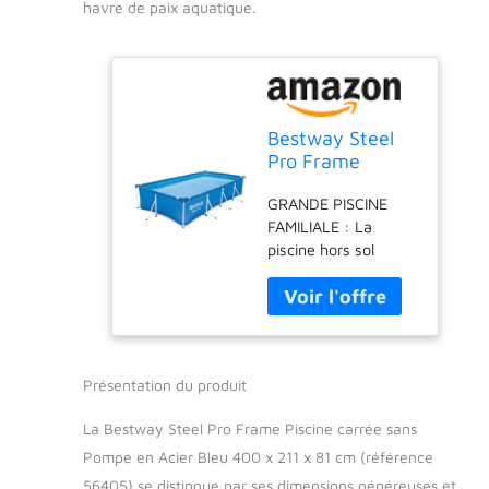
havre de paix aquatique.
Bestway Steel
Pro Frame
Piscine carrée
GRANDE PISCINE
sans Pompe en
FAMILIALE : La
Acier Bleu 300 x
piscine hors sol
201 x 66 cm
Bestway Steel Pro
56404
est dotée d'une base
robuste et sécurisée,
idéale pour le
divertissement de
Présentation du produit
toute la famille
Installation facile : La
La Bestway Steel Pro Frame Piscine carrée sans
piscine peut être
installée en 20
Pompe en Acier Bleu 400 x 211 x 81 cm (référence
minutes et, sans
56405) se distingue par ses dimensions généreuses et