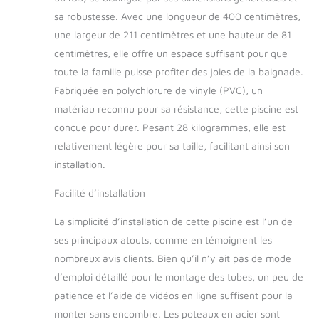
outils, elle est facile
sa robustesse. Avec une longueur de 400 centimètres,
à monter et à
une largeur de 211 centimètres et une hauteur de 81
démonter pour un
usage répétitif
centimètres, elle offre un espace suffisant pour que
chaque année
toute la famille puisse profiter des joies de la baignade.
RÉSISTANT À LA
Fabriquée en polychlorure de vinyle (PVC), un
CORROSION. Le
matériau reconnu pour sa résistance, cette piscine est
cadre en acier offre
conçue pour durer. Pesant 28 kilogrammes, elle est
une résistance et
une durabilité
relativement légère pour sa taille, facilitant ainsi son
remarquables,
installation.
fournissant à la
famille le soutien
Facilité d’installation
dont elle a besoin
La simplicité d’installation de cette piscine est l’un de
ses principaux atouts, comme en témoignent les
nombreux avis clients. Bien qu’il n’y ait pas de mode
d’emploi détaillé pour le montage des tubes, un peu de
patience et l’aide de vidéos en ligne suffisent pour la
monter sans encombre. Les poteaux en acier sont