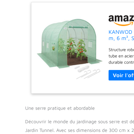
KANWOD Se
m, 6 m², S
Tomates ré
Structure rob
140 g/m²
tube en acier
durable cont
optimale : 6 
105 cm) perme
pour la santé
: les dimensi
optimale de 
variété de lé
Avec un poid
Une serre pratique et abordable
beaucoup plus
serres. Cultiv
Découvrir le monde du jardinage sous serre est 
des fleurs et
Jardin Tunnel. Avec ses dimensions de 300 cm x 
directement d