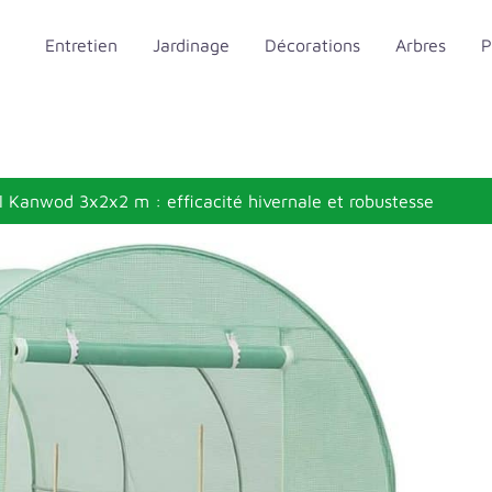
Entretien
Jardinage
Décorations
Arbres
P
el Kanwod 3x2x2 m : efficacité hivernale et robustesse