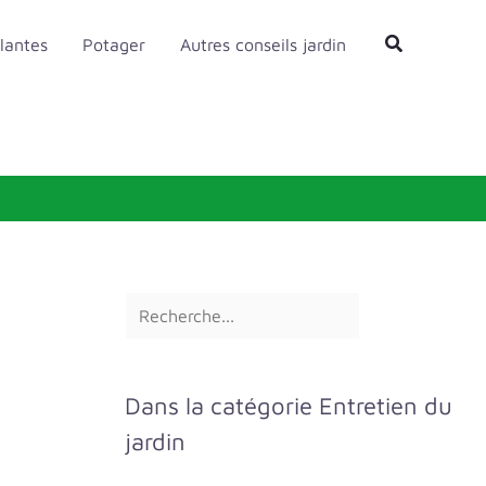
R
Rechercher
lantes
Potager
Autres conseils jardin
e
c
h
e
r
c
h
e
r
Dans la catégorie Entretien du
jardin