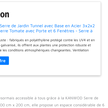
rre de Jardin Tunnel avec Base en Acier 3x2x2
erre Tomate avec Porte et 6 Fenêtres - Serre à
sistante à l'hiver, Tunnel UV4, Film Transparent
uste : fabriqués en polyéthylène protégé contre les UV4 et en
 galvanisé, ils offrent aux plantes une protection robuste et
re les conditions atmosphériques changeantes. Ventilation
fenêtres intégrées (35 x 35 cm) et une grande porte (170 x
ttent un accès facile et une bonne ventilation, essentielle
 des plantes et une culture efficace. Grande surface de culture
ons de la serre en film (2 x 2 x 3 m), offrent une surface
6 m², permettant une culture efficace et organisée d’une
gumes dans des conditions optimales. Incroyable durabilité -
s de 140 g/m2, notre bâche de serre en maille de PE est
 solide et durable que celle utilisée dans la plupart des
er vos propres produits : la possibilité de cultiver des légumes,
désormais accessible à tous grâce à la KANWOD Serre de
 des herbes dans votre propre jardin, fournit des produits frais
200 cm x 200 cm, elle propose un espace considérable de 6
u jardin et augmente l’autosuffisance et la proximité avec la