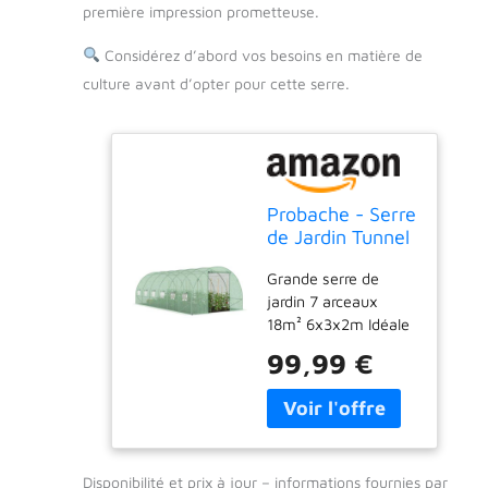
première impression prometteuse.
Considérez d’abord vos besoins en matière de
culture avant d’opter pour cette serre.
Probache - Serre
de Jardin Tunnel
CRIMÉE Acier
Grande serre de
galvanisé +
jardin 7 arceaux
bâche Anti-UV
18m² 6x3x2m Idéale
pour cultiver
99,99 €
efficacement en
toutes saisons Cette
serre géante protège
vos cultures en hiver
et permet de booster
Disponibilité et prix à jour – informations fournies par
leur croissance au