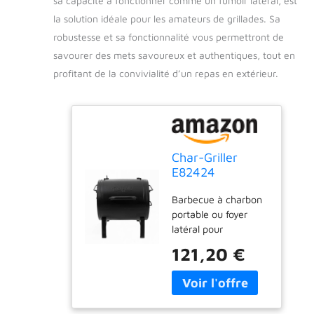
sa capacité à fonctionner comme un fumoir latéral, est
la solution idéale pour les amateurs de grillades. Sa
robustesse et sa fonctionnalité vous permettront de
savourer des mets savoureux et authentiques, tout en
profitant de la convivialité d’un repas en extérieur.
Char-Griller
E82424
Barbecue à
Barbecue à charbon
charbon
portable ou foyer
portable pour
latéral pour
fumoir latéral
sélectionner les
Noir
121,20 €
grilles Char-Griller
pour fumer offset de
style Texas 250 cm².
de l'espace de