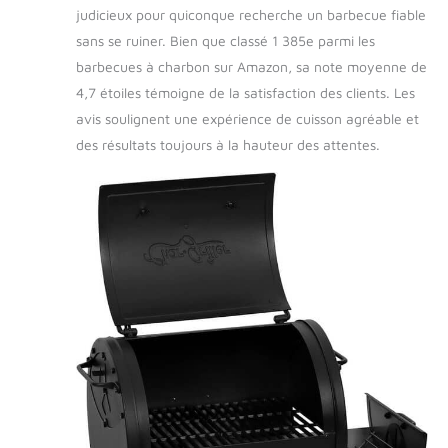
judicieux pour quiconque recherche un barbecue fiable
sans se ruiner. Bien que classé 1 385e parmi les
barbecues à charbon sur Amazon, sa note moyenne de
4,7 étoiles témoigne de la satisfaction des clients. Les
avis soulignent une expérience de cuisson agréable et
des résultats toujours à la hauteur des attentes.