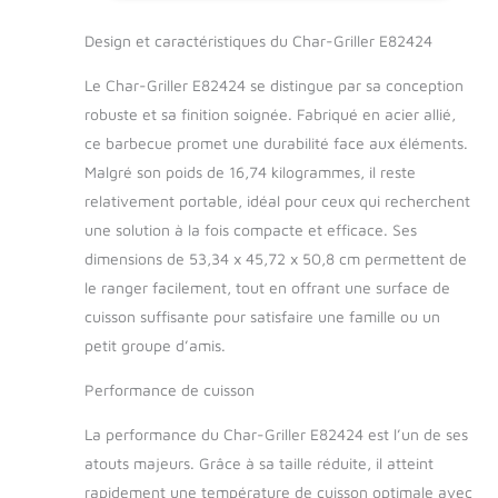
cuisson total Utilisez
ce gril pour saisir ou
Design et caractéristiques du Char-Griller E82424
fumer pour une
polyvalence de
Le Char-Griller E82424 se distingue par sa conception
cuisson ultime Bac à
robuste et sa finition soignée. Fabriqué en acier allié,
cendres EasyDump
ce barbecue promet une durabilité face aux éléments.
pour jeter facilement
vos cendres et
Malgré son poids de 16,74 kilogrammes, il reste
continuer à griller
relativement portable, idéal pour ceux qui recherchent
avec facilité Deux
une solution à la fois compacte et efficace. Ses
amortisseurs
dimensions de 53,34 x 45,72 x 50,8 cm permettent de
réglables pour
maintenir les
le ranger facilement, tout en offrant une surface de
températures
cuisson suffisante pour satisfaire une famille ou un
souhaitées pour
petit groupe d’amis.
griller ou fumer
Performance de cuisson
La performance du Char-Griller E82424 est l’un de ses
atouts majeurs. Grâce à sa taille réduite, il atteint
rapidement une température de cuisson optimale avec