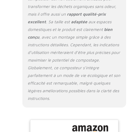
nettoyant de
transformer les déchets organiques sans odeur,
canalisations, et en
mais il offre aussi un
rapport qualité-prix
base fertile pour
excellent
. Sa taille est
adaptée
aux espaces
votre bac à compost
ou votre jardin
domestiques et le produit est clairement
bien
Matériau durable et
conçu
, avec un montage simple grâce à des
sûr : Fabriqué en
instructions détaillées. Cependant, les indications
Slovénie à partir de
d’utilisation mériteraient d’être plus précises pour
plastique recyclé et
alimentaire, ce seau
maximiser le potentiel de compostage.
à compost est
Globalement, ce composteur s’intègre
solide, facile à
parfaitement à un mode de vie écologique et son
nettoyer et résistant.
efficacité est remarquable, malgré quelques
Une solution durable
pour le jardinage et
légères améliorations possibles dans la clarté des
le recyclage
instructions.
domestique Solution
éprouvée : Le
composteur Bokashi
Organko 1 est utilisé
depuis près de 20