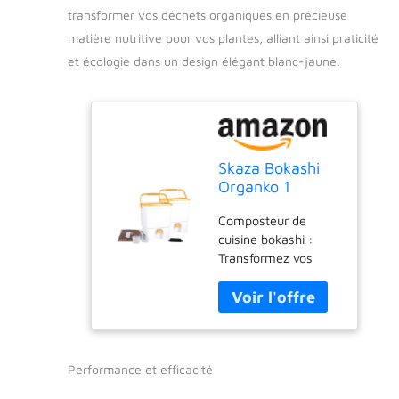
transformer vos déchets organiques en précieuse
matière nutritive pour vos plantes, alliant ainsi praticité
et écologie dans un design élégant blanc-jaune.
Skaza Bokashi
Organko 1
Composteur de
Composteur de
Cuisine, Blanc-
cuisine bokashi :
Jaune
Transformez vos
déchets organiques
en compost riche
grâce à la
fermentation sans
odeur ni insectes.
Performance et efficacité
Convient aux
appartements,