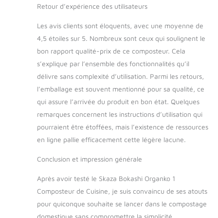
Retour d’expérience des utilisateurs
réduire les déchets et
produire un compost
Les avis clients sont éloquents, avec une moyenne de
riche en nutriments
4,5 étoiles sur 5. Nombreux sont ceux qui soulignent le
essentiels comme
l'azote, le phosphore
bon rapport qualité-prix de ce composteur. Cela
et le potassium Kit
s’explique par l’ensemble des fonctionnalités qu’il
de démarrage
délivre sans complexité d’utilisation. Parmi les retours,
complet : Livré avec
l’emballage est souvent mentionné pour sa qualité, ce
1 kg de ferment
enrichi en micro-
qui assure l’arrivée du produit en bon état. Quelques
organismes
remarques concernent les instructions d’utilisation qui
efficaces pour
pourraient être étoffées, mais l’existence de ressources
démarrer
en ligne pallie efficacement cette légère lacune.
immédiatement le
processus de
Conclusion et impression générale
fermentation de vos
déchets biologiques
Après avoir testé le Skaza Bokashi Organko 1
Composteur de Cuisine, je suis convaincu de ses atouts
pour quiconque souhaite se lancer dans le compostage
domestique sans compromettre la simplicité