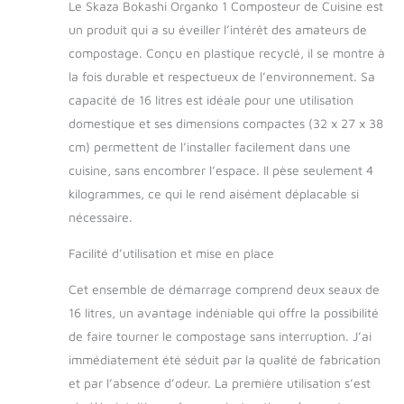
Le Skaza Bokashi Organko 1 Composteur de Cuisine est
balcons ou jardins,
même dans les
un produit qui a su éveiller l’intérêt des amateurs de
petits espaces Set
compostage. Conçu en plastique recyclé, il se montre à
de 2 seaux pratiques
la fois durable et respectueux de l’environnement. Sa
: Deux seaux de 16 L
capacité de 16 litres est idéale pour une utilisation
chacun permettent
une utilisation
domestique et ses dimensions compactes (32 x 27 x 38
continue : pendant
cm) permettent de l’installer facilement dans une
que l'un fermente,
cuisine, sans encombrer l’espace. Il pèse seulement 4
l'autre se remplit
kilogrammes, ce qui le rend aisément déplacable si
pour gérer
nécessaire.
facilement vos
déchets et recyclage
Facilité d’utilisation et mise en place
au quotidien
Compost et engrais
Cet ensemble de démarrage comprend deux seaux de
maison :
Transformez vos
16 litres, un avantage indéniable qui offre la possibilité
déchets en liquide
de faire tourner le compostage sans interruption. J’ai
fertilisant naturel
immédiatement été séduit par la qualité de fabrication
pour vos plantes, en
et par l’absence d’odeur. La première utilisation s’est
nettoyant de