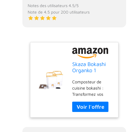
Notes des utilisateurs 4.5/5
Note de 4.5 pour 200 utilisateurs
Skaza Bokashi
Organko 1
Composteur de
Composteur de
Cuisine, Blanc-
cuisine bokashi :
Jaune
Transformez vos
déchets organiques
en compost riche
grâce à la
fermentation sans
odeur ni insectes.
Convient aux