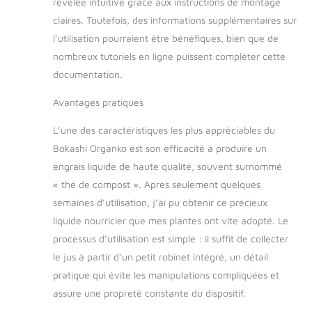
révélée intuitive grâce aux instructions de montage
canalisations, et en
base fertile pour
claires. Toutefois, des informations supplémentaires sur
votre bac à compost
l’utilisation pourraient être bénéfiques, bien que de
ou votre jardin
nombreux tutoriels en ligne puissent compléter cette
Matériau durable et
documentation.
sûr : Fabriqué en
Slovénie à partir de
Avantages pratiques
plastique recyclé et
alimentaire, ce seau
L’une des caractéristiques les plus appréciables du
à compost est
Bokashi Organko est son efficacité à produire un
solide, facile à
nettoyer et résistant.
engrais liquide de haute qualité, souvent surnommé
Une solution durable
« thé de compost ». Après seulement quelques
pour le jardinage et
semaines d’utilisation, j’ai pu obtenir ce précieux
le recyclage
liquide nourricier que mes plantes ont vite adopté. Le
domestique Solution
éprouvée : Le
processus d’utilisation est simple : il suffit de collecter
composteur Bokashi
le jus à partir d’un petit robinet intégré, un détail
Organko 1 est utilisé
pratique qui évite les manipulations compliquées et
depuis près de 20
assure une propreté constante du dispositif.
ans dans les foyers
européens pour