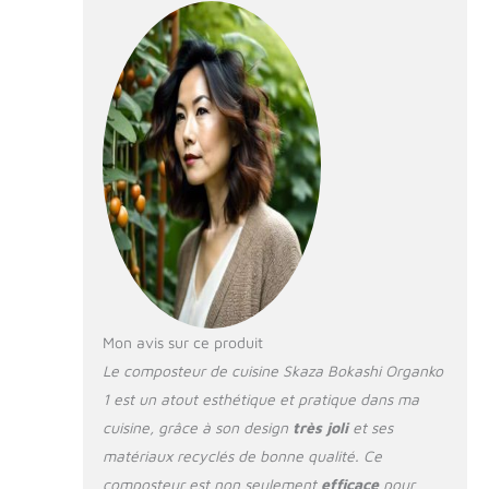
appartements,
balcons ou jardins,
même dans les
petits espaces Set
de 2 seaux pratiques
: Deux seaux de 16 L
chacun permettent
une utilisation
continue : pendant
que l'un fermente,
l'autre se remplit
pour gérer
facilement vos
déchets et recyclage
au quotidien
Mon avis sur ce produit
Compost et engrais
Le composteur de cuisine Skaza Bokashi Organko
maison :
1 est un atout esthétique et pratique dans ma
Transformez vos
cuisine, grâce à son design
très joli
et ses
déchets en liquide
fertilisant naturel
matériaux recyclés de bonne qualité. Ce
pour vos plantes, en
composteur est non seulement
efficace
pour