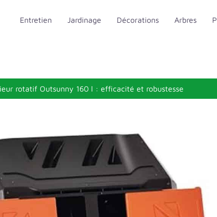
Entretien
Jardinage
Décorations
Arbres
P
eur rotatif Outsunny 160 l : efficacité et robustesse