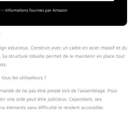
 de l'air pour une décomposition réussie ; ce système de
vous aidera à atteindre cet objectif. Solide et stable : Ce
our – informations fournies par Amazon
st rotatif est fabriqué en acier robuste et en plastique
ne pour une structure stable et durable. Il inclut des
lissantes pour une commodité accrue. Informations sur le
rotatif extérieur : Dimensions totales : 71 cm L x 65 cm l
?
; Dimensions du bac : 60 cm Ø x 65 cm L ; Capacité :
gn astucieux. Construit avec un cadre en acier massif et du
e. Sa structure robuste permet de le maintenir en place tout
ets.
 tous les utilisateurs ?
mmandé de ne pas être pressé lors de l’assemblage. Pour
voir une aide peut être judicieux. Cependant, ses
tains éléments sans difficulté le rendent accessible.