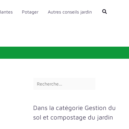
R
Rechercher
lantes
Potager
Autres conseils jardin
e
c
h
e
r
c
h
e
r
Dans la catégorie Gestion du
sol et compostage du jardin