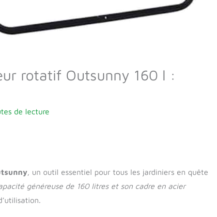
ur rotatif Outsunny 160 l :
tes de lecture
utsunny
, un outil essentiel pour tous les jardiniers en quête
apacité généreuse de 160 litres et son cadre en acier
’utilisation.