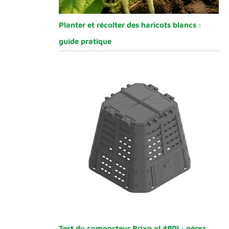
Planter et récolter des haricots blancs :
guide pratique
Test du composteur Brixo xl 480l : gérez