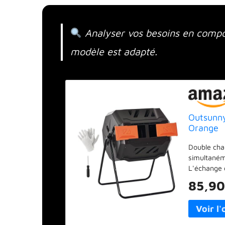
Analyser vos besoins en compos
modèle est adapté.
Outsunny
Orange
Double cha
simultanéme
L'échange 
vous obtien
85,90
système ro
Remplissez 
deux jours.
est équipé