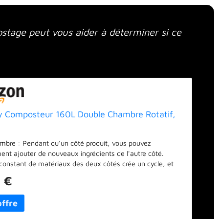
tage peut vous aider à déterminer si ce
 Composteur 160L Double Chambre Rotatif,
mbre : Pendant qu'un côté produit, vous pouvez
nt ajouter de nouveaux ingrédients de l'autre côté.
constant de matériaux des deux côtés crée un cycle, et
drez un mélange organique suffisant. Design rotatif : Le
 €
tatif à 360° élimine le besoin de mélanger manuellement.
avec des déchets, fermez la porte et tournez tous les
 Système de ventilation : Ce composteur rotatif de 160L
 de 16 trous de ventilation. Les organismes de compostage