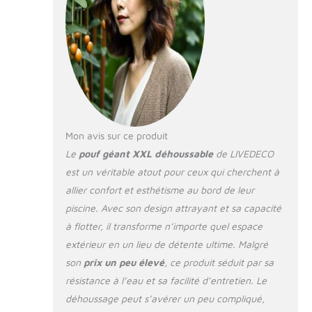
l'évacuation de l'eau,
pour un séchage
rapide et durable,
même en milieu
humide.
Produit conçu et
vendu par une
entreprise française :
Soutenez l'artisanat
Mon avis sur ce produit
local en achetant un
Le
pouf géant XXL déhoussable
de LIVEDECO
pouf conçu et vendu
par une entreprise
est un véritable atout pour ceux qui cherchent à
française, assurant
allier confort et esthétisme au bord de leur
des normes de
piscine. Avec son design attrayant et sa capacité
qualité et de sécurité
à flotter, il transforme n’importe quel espace
strictes. Commande
expédiée depuis les
extérieur en un lieu de détente ultime. Malgré
Alpes françaises.
son
prix un peu élevé
, ce produit séduit par sa
Fourni avec de Billes
résistance à l’eau et sa facilité d’entretien. Le
de Polystyrène : Les
déhoussage peut s’avérer un peu compliqué,
billes de polystyrène