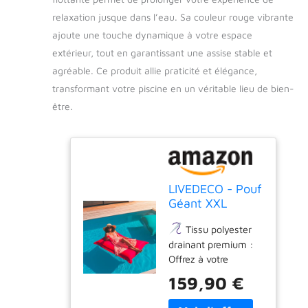
relaxation jusque dans l’eau. Sa couleur rouge vibrante
ajoute une touche dynamique à votre espace
extérieur, tout en garantissant une assise stable et
agréable. Ce produit allie praticité et élégance,
transformant votre piscine en un véritable lieu de bien-
être.
LIVEDECO - Pouf
Géant XXL
Déhoussable,
Tissu polyester
Flottant pour
drainant premium :
Piscine, Rouge
Offrez à votre
Pool BiG52
extérieur une touche
159,90 €
d'élégance avec ce
tissu polyester de