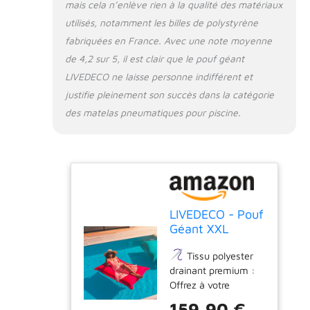
de haute densité
mais cela n’enlève rien à la qualité des matériaux
utilisées pour le
utilisés, notamment les billes de polystyrène
remplissage de nos
fabriquées en France. Avec une note moyenne
poufs sont
de 4,2 sur 5, il est clair que le pouf géant
recyclables et
LIVEDECO ne laisse personne indifférent et
fabriquées en
France, dans notre
justifie pleinement son succès dans la catégorie
propre usine. Ce
des matelas pneumatiques pour piscine.
choix témoigne de
notre volonté de
vous offrir le meilleur
confort.
Entretien
facile avec housse
amovible : Ce pouf
est déhoussable, ce
LIVEDECO - Pouf
qui permet de retirer
Géant XXL
facilement la housse
Déhoussable,
pour la laver et
Tissu polyester
Flottant pour
maintenir votre pouf
drainant premium :
Piscine, Rouge
toujours propre et
Offrez à votre
Pool BiG52
soigné. En machine à
extérieur une touche
159,90 €
30°
Polyvalence