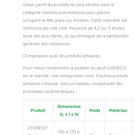
classe parmi les produits les plus vendus dans la
facile avec housse
catégorie matelas pneumatiques pour piscine,
amovible : Ce pouf
est déhoussable, ce
occupant la 48e place sur Amazon. Cette notoriété est
qui permet de retirer
renforcée par une note moyenne de 4,2 sur 5 étoiles
facilement la housse
issue des avis clients, ce qui témoigne de la satisfaction
pour la laver et
générale des utilisateurs.
maintenir votre pouf
toujours propre et
Comparaison avec les produits similaires
soigné. En machine à
30°
Polyvalence
Pour mieux comprendre la position du pouf LIVEDECO
et confort optimal :
sur le marché, une comparaison avec d’autres produits
Avec son
remplissage en billes
similaires s’impose. Voici un tableau récapitulatif des
de polystyrène
principales caractéristiques :
flottantes, ce pouf
s'adapte
Dimensions
parfaitement à la
Produit
Poids
Matériau
forme de votre
(L x l x h)
corps, offrant un
soutien ergonomique
LIVEDECO
130 x 170 x
aussi bien sur terre