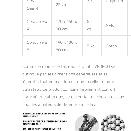
Pouf
7 kg
Polyester
que dans l'eau. Idéal
25 cm
Géant
pour se détendre au
bord de la piscine ou
Concurrent
120 x 150 x
6,5
directement dans
Nylon
l'eau, il garantit un
A
20 cm
kg
confort exceptionnel
dans tous les
Concurrent
140 x 180 x
8 kg
Coton
environnements
B
30 cm
extérieurs.
Comme le montre le tableau, le pouf LIVEDECO se
distingue par ses dimensions généreuses et sa
légèreté, tout en maintenant une excellente note
utilisateur. Ce produit combine habilement confort,
praticité et esthétique, ce qui en fait un choix judicieux
pour les amateurs de détente en plein air.