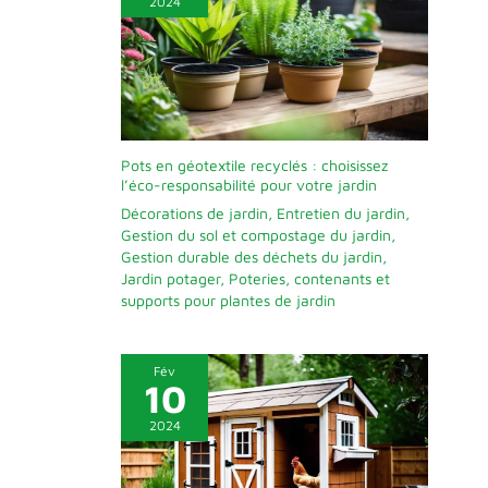
2024
Pots en géotextile recyclés : choisissez
l’éco-responsabilité pour votre jardin
Décorations de jardin
,
Entretien du jardin
,
Gestion du sol et compostage du jardin
,
Gestion durable des déchets du jardin
,
Jardin potager
,
Poteries, contenants et
supports pour plantes de jardin
Fév
10
2024