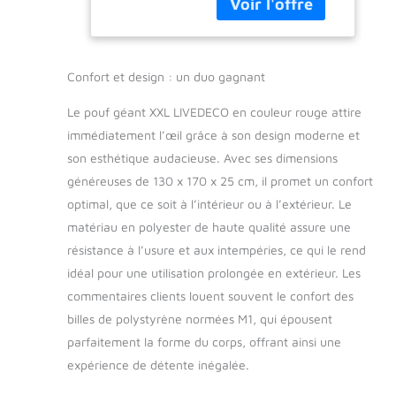
qualité supérieure,
conçu pour être à la
fois doux au toucher
et ultra-résistant.
Confort et design : un duo gagnant
Parfaitement
adaptéà une
Le pouf géant XXL LIVEDECO en couleur rouge attire
utilisation
immédiatement l’œil grâce à son design moderne et
quotidienne, il assure
son esthétique audacieuse. Avec ses dimensions
un confort optimal
tout en facilitant
généreuses de 130 x 170 x 25 cm, il promet un confort
l'évacuation de l'eau,
optimal, que ce soit à l’intérieur ou à l’extérieur. Le
pour un séchage
matériau en polyester de haute qualité assure une
rapide et durable,
résistance à l’usure et aux intempéries, ce qui le rend
même en milieu
humide.
idéal pour une utilisation prolongée en extérieur. Les
Produit conçu et
commentaires clients louent souvent le confort des
vendu par une
billes de polystyrène normées M1, qui épousent
entreprise française :
parfaitement la forme du corps, offrant ainsi une
Soutenez l'artisanat
local en achetant un
expérience de détente inégalée.
pouf conçu et vendu