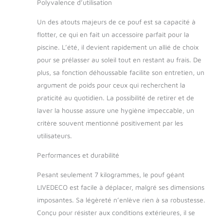
Polyvalence d’utilisation
par une entreprise
française, assurant
Un des atouts majeurs de ce pouf est sa capacité à
des normes de
qualité et de sécurité
flotter, ce qui en fait un accessoire parfait pour la
strictes. Commande
piscine. L’été, il devient rapidement un allié de choix
expédiée depuis les
pour se prélasser au soleil tout en restant au frais. De
Alpes françaises.
plus, sa fonction déhoussable facilite son entretien, un
Fourni avec de Billes
de Polystyrène : Les
argument de poids pour ceux qui recherchent la
billes de polystyrène
praticité au quotidien. La possibilité de retirer et de
de haute densité
laver la housse assure une hygiène impeccable, un
utilisées pour le
critère souvent mentionné positivement par les
remplissage de nos
utilisateurs.
poufs sont
recyclables et
Performances et durabilité
fabriquées en
France, dans notre
Pesant seulement 7 kilogrammes, le pouf géant
propre usine. Ce
choix témoigne de
LIVEDECO est facile à déplacer, malgré ses dimensions
notre volonté de
imposantes. Sa légèreté n’enlève rien à sa robustesse.
vous offrir le meilleur
Conçu pour résister aux conditions extérieures, il se
confort.
Entretien