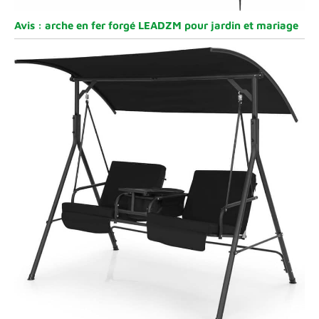
Avis : arche en fer forgé LEADZM pour jardin et mariage