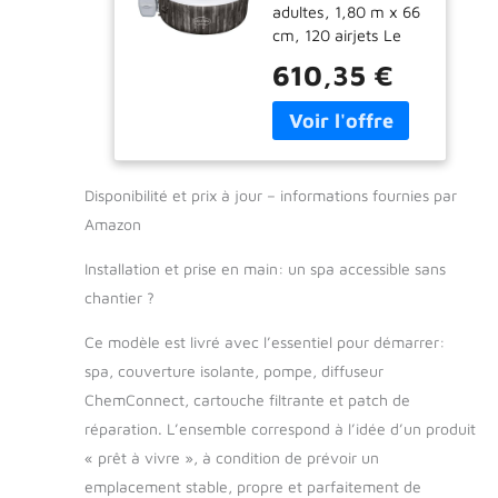
adultes, 1,80 m x 66
Bois 2 à 4
cm, 120 airjets Le
Personnes, 180
système AirJet
x 66 cm
610,35 €
comprend 120 jets
qui libèrent des
bulles depuis le fond
du spa gonflable
pour créer un
Disponibilité et prix à jour – informations fournies par
environnement
chaud et
Amazon
bouillonnant Ces
bulles apaisantes
Installation et prise en main: un spa accessible sans
vous aideront à vous
chantier ?
détendre et à
relâcher les tensions
Ce modèle est livré avec l’essentiel pour démarrer:
dans le confort et la
spa, couverture isolante, pompe, diffuseur
tranquillité de votre
ChemConnect, cartouche filtrante et patch de
maison Le matériau
réparation. L’ensemble correspond à l’idée d’un produit
DuraPlus est soumis
à des tests de
« prêt à vivre », à condition de prévoir un
résistance, il offre
emplacement stable, propre et parfaitement de