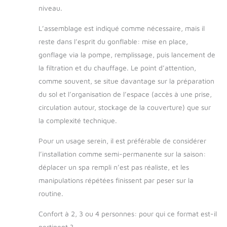
une durée de vie
niveau.
supérieure et
conserve sa forme
L’assemblage est indiqué comme nécessaire, mais il
au spa, quel que soit
reste dans l’esprit du gonflable: mise en place,
le nombre de
gonflage via la pompe, remplissage, puis lancement de
gonflages et
dégonflages
la filtration et du chauffage. Le point d’attention,
Utilisable à l'intérieur
comme souvent, se situe davantage sur la préparation
comme à l'extérieur
du sol et l’organisation de l’espace (accès à une prise,
et ceci toute l'année
circulation autour, stockage de la couverture) que sur
grâce au système
FREEZE SHIELD qui
la complexité technique.
protège votre spa
contre le gel
Pour un usage serein, il est préférable de considérer
Installation rapide et
l’installation comme semi-permanente sur la saison:
facile grâce à la
déplacer un spa rempli n’est pas réaliste, et les
pompe de spa
manipulations répétées finissent par peser sur la
incluse
routine.
Confort à 2, 3 ou 4 personnes: pour qui ce format est-il
pertinent ?