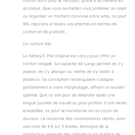
chiffon suffit pour le nettoyer, grâce à sa matière en
convivial dans le jardin. Fatboy est une
acrylique. Que vous souhaitiez vous prélasser au soleil
marque hollandaise. Tout a commencé
ou organiser un moment convivial entre amis, ce pouf
avec le célèbre grand pouf Fatboy. Au fil
XXL répondra à toutes vos attentes en termes de
des ans, la marque est devenue une
véritable marque lifestyle. La collection
confort et de praticité.
s'est développée avec des gammes
variées: des lampes, des tapis, des
Un confort XXL
tables, chaises, hamacs et le Lamzac.
Le Fatboy® The Original est conçu pour offrir un
Aujourd'hui, les produits Fatboy sont
disponibles et vendus dans le monde
confort inégalé. Sa capacité XX-Large permet de s’y
entier. Tous les produits sont conçus
asseoir, de s’y allonger ou même de s’y blottir à
dans un seul but : s'échapper de la
plusieurs. Sa conception rectangulaire s’adapte
routine quotidienne avec un grand
parfaitement à votre morphologie, offrant un soutien
sourire.
optimal. Que ce soit pour se détendre après une
longue journée de travail ou pour profiter d’une sieste
ensoleillée, ce pouf se transforme en un cocon de
douceur. La moyenne des commentaires clients, avec
une note de 4,6 sur 5 étoiles, témoigne de la
satisfaction générale des utilisateurs en matière de