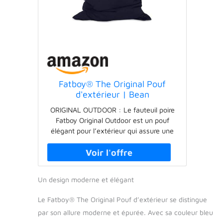
Fatboy® The Original Pouf
d'extérieur | Bean
Bag/Coussin/Fauteuil XXL
ORIGINAL OUTDOOR : Le fauteuil poire
Classique Outdoor | Bleu foncé
Fatboy Original Outdoor est un pouf
| 180 x 140 cm
élégant pour l’extérieur qui assure une
atmosphère agréable et unique sur votre
terrasse, sur votre balcon ou dans votre
jardin. Le tissu de qualité protège le
fauteuil Outdoor contre le vent, le soleil
Un design moderne et élégant
et l’humidité et est facile à nettoyer.
CONFORT D’ASSISE OPTIMAL : Chaque
Le Fatboy® The Original Pouf d’extérieur se distingue
fauteuil poire d’extérieur est rempli avec
par son allure moderne et épurée. Avec sa couleur bleu
3.542.897 billes. Grâce à ces billes, le