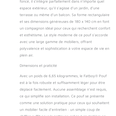
Fatboy Original s’adapte parfaitement
foncé, il s’intègre parfaitement dans n’importe quel
aux contours de votre corps et assure
espace extérieur, qu’il s’agisse d’un jardin, d’une
donc un confort d’assise unique. Vous
terrasse ou même d’un balcon. Sa forme rectangulaire
pouvez donc simplement vous affaler
et ses dimensions généreuses de 180 x 140 cm en font
dans votre jardin ou à la terrasse pour
un compagnon idéal pour ceux qui recherchent confort
en profiter ! DES MATÉRIAUX DE
GRANDE QUALITÉ : Un tissu Sunbrella
et esthétisme. Le style moderne de ce pouf s’accorde
de qualité est utilisé pour confectionner
avec une large gamme de mobiliers, offrant
l’extérieur du fauteuil. Sunbrella est un
polyvalence et sophistication à votre espace de vie en
tissu pour stores dont la durée de vie est
plein air.
considérablement plus longue que celle
du coton. Le matériau n’est pas
Dimensions et praticité
seulement robuste mais aussi hydrofuge
et anti-salissures. Le rembourrage du
Avec un poids de 6,65 kilogrammes, le Fatboy® Pouf
sac en PSE assure une utilisation à
est à la fois robuste et suffisamment léger pour être
longue durée. DESIGN LISSE : C’est
justement le design simple du Fatboy
déplacé facilement. Aucune assemblage n’est requis,
Original Outdoor qui fait du fauteuil poire
ce qui simplifie son installation. Ce pouf se présente
un objet de culte absolu. Grand, stable
comme une solution pratique pour ceux qui souhaitent
et confortable - le coussin d’une largeur
un mobilier facile d’entretien : un simple coup de
de 140 cm et une longueur de 180 cm
offre sans grandes fioritures un siège