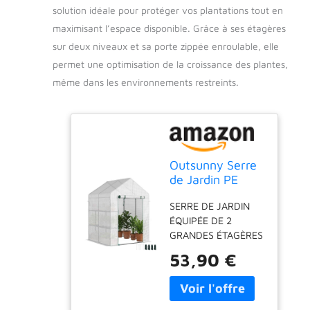
solution idéale pour protéger vos plantations tout en
maximisant l’espace disponible. Grâce à ses étagères
sur deux niveaux et sa porte zippée enroulable, elle
permet une optimisation de la croissance des plantes,
même dans les environnements restreints.
Outsunny Serre
de Jardin PE
avec Étagères 2
SERRE DE JARDIN
Niveaux
ÉQUIPÉE DE 2
143x143x195cm
GRANDES ÉTAGÈRES
Blanc
: espace
53,90 €
supplémentaire très
pratique grâce à 2
grandes étagères
latérales de culture