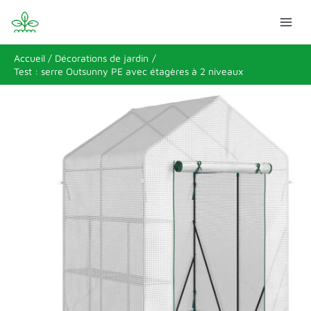
Aller
Rechercher
au
contenu
Accueil
Décorations de jardin
Test : serre Outsunny PE avec étagères à 2 niveaux