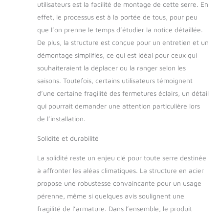
utilisateurs est la facilité de montage de cette serre. En
et piquets d'ancrage
inclus) STRUCTURE
effet, le processus est à la portée de tous, pour peu
ROBUSTE : serre de
que l’on prenne le temps d’étudier la notice détaillée.
balcon avec structure
De plus, la structure est conçue pour un entretien et un
châssis en acier
démontage simplifiés, ce qui est idéal pour ceux qui
thermo-laqué pour
un usage pérenne
souhaiteraient la déplacer ou la ranger selon les
PORTE ENROULABLE
saisons. Toutefois, certains utilisateurs témoignent
ZIPPÉE : serre de
d’une certaine fragilité des fermetures éclairs, un détail
jardin extérieure
qui pourrait demander une attention particulière lors
dotée d'une porte
enroulable avec zip
de l’installation.
et boucles d'attache
Solidité et durabilité
afin de vous adapter
parfaitement aux
La solidité reste un enjeu clé pour toute serre destinée
conditions
climatiques
à affronter les aléas climatiques. La structure en acier
propose une robustesse convaincante pour un usage
pérenne, même si quelques avis soulignent une
fragilité de l’armature. Dans l’ensemble, le produit