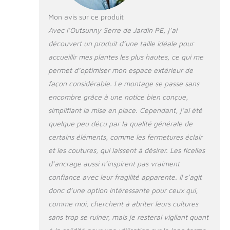
140 g/m² rallongée
Mon avis sur ce produit
de 10 cm pour un
Avec l’Outsunny Serre de Jardin PE, j’ai
meilleur maintien au
sol (cordons de
découvert un produit d’une taille idéale pour
serrage à la structure
accueillir mes plantes les plus hautes, ce qui me
et piquets d'ancrage
permet d’optimiser mon espace extérieur de
inclus) STRUCTURE
façon considérable. Le montage se passe sans
ROBUSTE : serre de
balcon avec structure
encombre grâce à une notice bien conçue,
châssis en acier
simplifiant la mise en place. Cependant, j’ai été
thermo-laqué pour
quelque peu déçu par la qualité générale de
un usage pérenne
certains éléments, comme les fermetures éclair
PORTE ENROULABLE
ZIPPÉE : serre de
et les coutures, qui laissent à désirer. Les ficelles
jardin extérieure
d’ancrage aussi n’inspirent pas vraiment
dotée d'une porte
confiance avec leur fragilité apparente. Il s’agit
enroulable avec zip
donc d’une option intéressante pour ceux qui,
et boucles d'attache
afin de vous adapter
comme moi, cherchent à abriter leurs cultures
parfaitement aux
sans trop se ruiner, mais je resterai vigilant quant
conditions