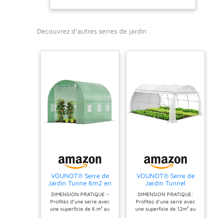
latérales de culture
en métal SERRE
IDÉALE POUR
Découvrez d’autres serres de jardin
OPTIMISER LA
CROISSANCE &
RENDEMENT DE VOS
PLANTES : serre de
jardin idéale pour
protéger vos plantes
contre le froid, la
pluie, les insectes,
oiseaux, etc. BÂCHE
HAUTE DENSITÉ :
bâche en
polyéthylène
imperméable anti-
UV haute densité
VOUNOT® Serre de
VOUNOT® Serre de
140 g/m² rallongée
Jardin Tunne 6m2 en
Jardin Tunnel
de 10 cm pour un
Acier galvanisé Serre
300x400x200cm en
DIMENSION PRATIQUE –
DIMENSION PRATIQUE:
de Jardin Maraichère
Acier Galvanisé PE
meilleur maintien au
Profitez d’une serre avec
Profitez d’une serre avec
Verte Idéale pour
Haute densité 140
sol (cordons de
une superficie de 6 m² au
une superficie de 12m² au
Faire Pousser et
g/m² 12m2 Anti-UV
sol (3x2x2m) pour
sol (3x4x2m) pour