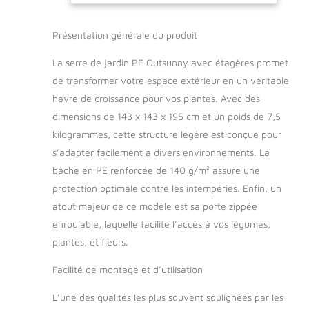
en métal SERRE
IDÉALE POUR
Présentation générale du produit
OPTIMISER LA
CROISSANCE &
La serre de jardin PE Outsunny avec étagères promet
RENDEMENT DE VOS
de transformer votre espace extérieur en un véritable
PLANTES : serre de
havre de croissance pour vos plantes. Avec des
jardin idéale pour
protéger vos plantes
dimensions de 143 x 143 x 195 cm et un poids de 7,5
contre le froid, la
kilogrammes, cette structure légère est conçue pour
pluie, les insectes,
s’adapter facilement à divers environnements. La
oiseaux, etc. BÂCHE
bâche en PE renforcée de 140 g/m² assure une
HAUTE DENSITÉ :
bâche en
protection optimale contre les intempéries. Enfin, un
polyéthylène
atout majeur de ce modèle est sa porte zippée
imperméable anti-
enroulable, laquelle facilite l’accès à vos légumes,
UV haute densité
plantes, et fleurs.
140 g/m² rallongée
de 10 cm pour un
Facilité de montage et d’utilisation
meilleur maintien au
sol (cordons de
L’une des qualités les plus souvent soulignées par les
serrage à la structure