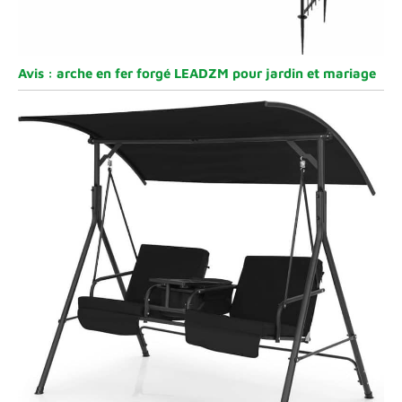
Avis : arche en fer forgé LEADZM pour jardin et mariage