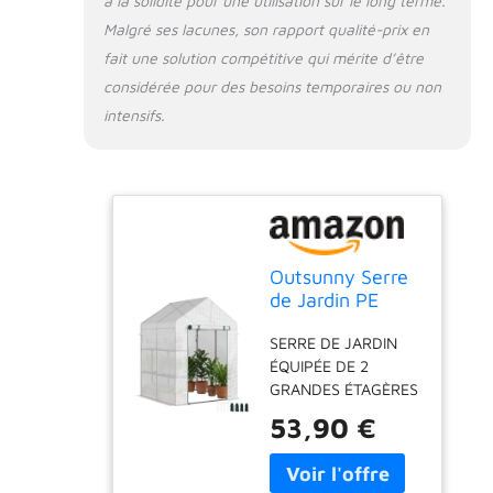
à la solidité pour une utilisation sur le long terme.
climatiques
Malgré ses lacunes, son rapport qualité-prix en
fait une solution compétitive qui mérite d’être
considérée pour des besoins temporaires ou non
intensifs.
Outsunny Serre
de Jardin PE
avec Étagères 2
SERRE DE JARDIN
Niveaux
ÉQUIPÉE DE 2
143x143x195cm
GRANDES ÉTAGÈRES
Blanc
: espace
53,90 €
supplémentaire très
pratique grâce à 2
grandes étagères