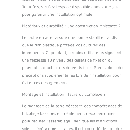
galvanisation 25 x 0,7 mm, film PE 140
Toutefois, vérifiez l’espace disponible dans votre jardin
g/m² résistant aux UV4 blanc, entrée
pour garantir une installation optimale.
avec fermeture éclair. Contenu du kit :
100 m de ruban de sisal, 4 piquets, 4
Matériaux et durabilité : une construction résistante ?
cordes blanches de 260 cm. Achetez
votre serre maintenant et créez l'espace
Le cadre en acier assure une bonne stabilité, tandis
idéal pour la croissance de vos plantes
que le film plastique protège vos cultures des
intempéries. Cependant, certains utilisateurs signalent
une faiblesse au niveau des œillets de fixation qui
peuvent s’arracher lors de vents forts. Prenez donc des
précautions supplémentaires lors de l’installation pour
éviter ces désagréments.
Montage et installation : facile ou complexe ?
Le montage de la serre nécessite des compétences de
bricolage basiques et, idéalement, deux personnes
pour faciliter l’assemblage. Bien que les instructions
soient généralement claires, il est conseillé de prendre