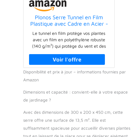
Plonos Serre Tunnel en Film
Plastique avec Cadre en Acier -
avec Support pour Plantes - 3 x
Le tunnel en film protège vos plantes
4,5 x 2 m - 13,5 m² - Blanc
avec un film en polyéthylène robuste
(140 g/m²) qui protège du vent et des
intempéries tout en offrant une grande
perméabilité à la lumière. Avec fenêtre
pratique avec moustiquaire et fermeture
Disponibilité et prix à jour – informations fournies par
Velcro pour un contrôle facile de vos
plantes sans avoir à ouvrir le tunnel en
Amazon
aluminium. Le cadre en acier robuste,
double galvanisé, assure une structure
Dimensions et capacité : convient-elle à votre espace
sûre et offre à votre serre de la stabilité,
de jardinage ?
même à basse température.
Caractéristiques techniques : largeur :
Avec des dimensions de 300 x 200 x 450 cm, cette
300 cm, longueur : 450 cm, hauteur :
serre offre une surface de 13,5 m². Elle est
200 cm, surface : 13,5 m², largeur de la
suffisamment spacieuse pour accueillir diverses plantes
porte : 125 cm, fenêtres : 8 pièces,
tout en laissant de la place pour se déplacer aisément.
barres : 5 profilés en acier, double