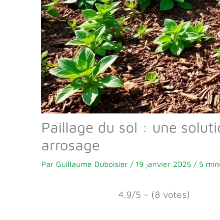
Paillage du sol : une solut
arrosage
Par
Guillaume Duboisier
/
19 janvier 2025
/
5 min
4.9/5 - (8 votes)