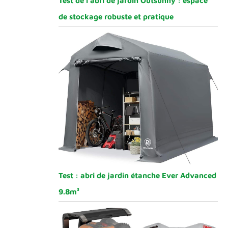
Test de l’abri de jardin Outsunny : espace
de stockage robuste et pratique
Test : abri de jardin étanche Ever Advanced
9.8m³