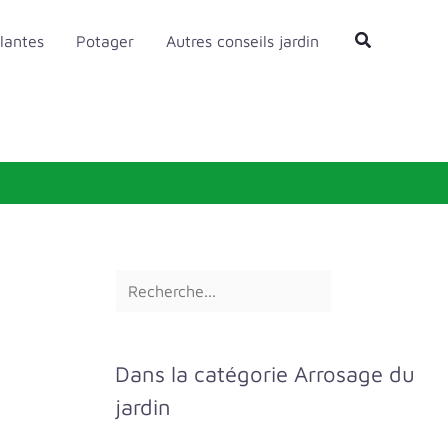
R
Rechercher
lantes
Potager
Autres conseils jardin
e
c
h
e
r
c
h
e
r
Dans la catégorie Arrosage du
jardin