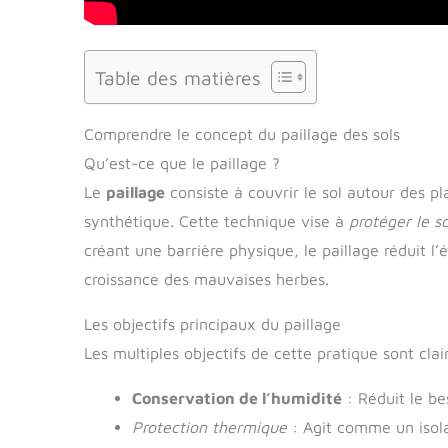
Table des matières
Comprendre le concept du paillage des sols
Qu’est-ce que le paillage ?
Le
paillage
consiste à couvrir le sol autour des p
synthétique. Cette technique vise à
protéger le so
créant une barrière physique, le paillage réduit l
croissance des mauvaises herbes.
Les objectifs principaux du paillage
Les multiples objectifs de cette pratique sont clair
Conservation de l’humidité
: Réduit le be
Protection thermique
: Agit comme un isol