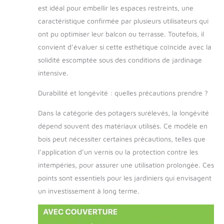
est idéal pour embellir les espaces restreints, une
de pin stable et
robuste. Le bois
caractéristique confirmée par plusieurs utilisateurs qui
parfaitement
ont pu optimiser leur balcon ou terrasse. Toutefois, il
travaillé provient à
convient d’évaluer si cette esthétique coïncide avec la
100% d'une
solidité escomptée sous des conditions de jardinage
sylviculture durable
certifiée FSC, il est
intensive.
exempt de
substances
Durabilité et longévité : quelles précautions prendre ?
chimiques nocives
Dans la catégorie des potagers surélevés, la longévité
et résistant aux
intempéries - il
dépend souvent des matériaux utilisés. Ce modèle en
peut donc être
bois peut nécessiter certaines précautions, telles que
utilisé à l'intérieur
l’application d’un vernis ou la protection contre les
comme à
intempéries, pour assurer une utilisation prolongée. Ces
l'extérieur.
PRATIQUE &
points sont essentiels pour les jardiniers qui envisagent
FONCTIONNEL: La
un investissement à long terme.
jardinière possède
deux bacs de
plantation, le bac