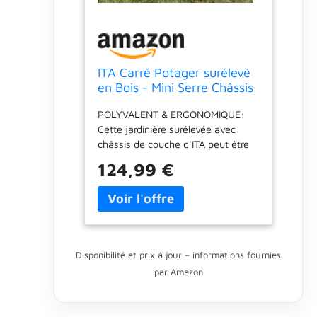
ITA Carré Potager surélevé
en Bois - Mini Serre Châssis
Incluse - 2 Jardinières sur
POLYVALENT & ERGONOMIQUE:
Pied avec Feuille de
Cette jardinière surélevée avec
Protection - pour Fleurs,
châssis de couche d'ITA peut être
légume, Herbes - Gris
utilisée pour cultiver des légumes,
124,99 €
des herbes et des fleurs dans le
jardin, sur la terrasse et le balcon.
Avec sa hauteur de 80 cm, la
jardinière offre une hauteur de
travail ergonomique et sans effort
pour le dos. CONDITIONS
Disponibilité et prix à jour – informations fournies
OPTIMALES: Le châssis de couche
par Amazon
transforme votre nouvelle jardinière
en une petite serre. Il crée des
conditions idéales pour une