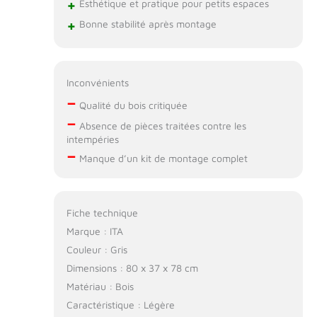
+
châssis de couche,
Esthétique et pratique pour petits espaces
vous recevrez
+
Bonne stabilité après montage
également un film
intérieur en PVC
avec lequel vous
pouvez doubler le
Inconvénients
bac de plantation
–
Qualité du bois critiquée
et protéger
–
durablement et de
Absence de pièces traitées contre les
manière fiable la
intempéries
–
structure en bois
Manque d’un kit de montage complet
contre les
dommages. Vous
trouverez
également dans la
Fiche technique
livraison des
Marque : ITA
bâtonnets en bois
Couleur : Gris
pratiques pour
Dimensions : 80 x 37 x 78 cm
étiqueter
facilement les
Matériau : Bois
plantes
Caractéristique : Légère