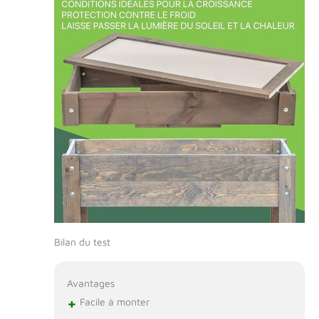
inférieur pouvant
également servir
d'espace de
rangement
pratique pour les
accessoires de
jardinage et les
outils. Le fond du
bac de plantation
peut être
facilement retiré
pour le nettoyage.
L'assemblage est
très simple à l'aide
des instructions
illustrées et des
Bilan du test
trous pré-percés.
AVEC DES EXTRAS
PRATIQUES: En
Avantages
plus de la jardinière
+
Facile à monter
à herbes et du