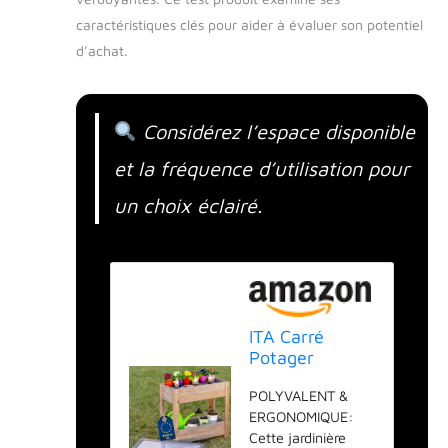
caractéristiques clés pour aider à évaluer son potentiel
d’achat.
Considérez l’espace disponible
et la fréquence d’utilisation pour
un choix éclairé.
ITA Carré
Potager
surélevé en
POLYVALENT &
Bois - Mini
ERGONOMIQUE:
Serre Châssis
Cette jardinière
Incluse - 2