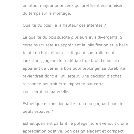
nouvelle jardinière
un atout majeur pour ceux qui préfèrent économiser
en une petite serre.
du temps sur le montage.
Il crée des
conditions idéales
Qualité du bois : à la hauteur des attentes ?
pour une
croissance saine de
La qualité du bois suscite plusieurs avis divergents. Si
vos plantes en les
certains utilisateurs apprécient la jolie finition et la belle
protégeant du froid
tout en laissant
teinte du bois, d’autres critiquent son traitement
passer
inexistant, jugeant le matériau trop brut. Le besoin
suffisamment de
apparent de vernir le bois pour prolonger sa durabilité
lumière et de
reviendrait donc à l’utilisateur. Une décision d’achat
chaleur à travers
les panneaux en
raisonnée pourrait être impactée par cette
plexiglas. Il peut
considération matérielle.
être retiré
facilement si
Esthétique et fonctionnalité : un duo gagnant pour les
nécessaire.
petits espaces ?
MATÉRIAU
PREMIUM: La
Esthétiquement parlant, le potager surélevé jouit d’une
jardinière est
appréciation positive. Son design élégant et compact
fabriquée en bois