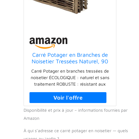
Carré Potager en Branches de
Noisetier Tressées Naturel, 90
x 90 x 50 cm, La cordeline
Carré Potager en branches tressées de
TFS2, Marron
noisetier ÉCOLOGIQUE : naturel et sans
traitement ROBUSTE : résistant aux
intempéries PRATIQUE : à poser où vous
voulez ! ÉLÉGANT : pour un jardin
potager ou fleuri bien délimité
Disponibilité et prix à jour – informations fournies par
ADAPTABLE : plusieurs dimensions
disponibles Fabriqué en Belgique
Amazon
À qui s’adresse ce carré potager en noisetier — quels
usages au jardin ?