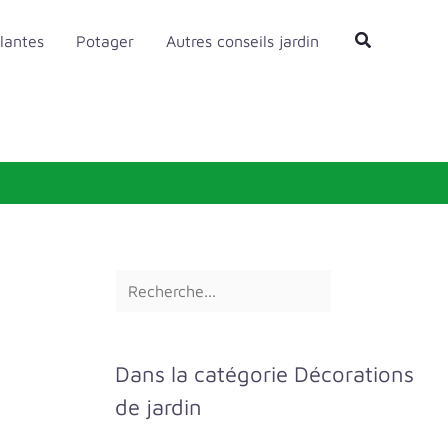
R
Rechercher
lantes
Potager
Autres conseils jardin
e
c
h
e
r
c
h
e
r
Dans la catégorie Décorations
de jardin