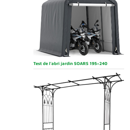
Test de l’abri jardin SOARS 195×240