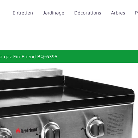
Entretien
Jardinage
Décorations
Arbres
P
 à gaz FireFriend BQ-6395