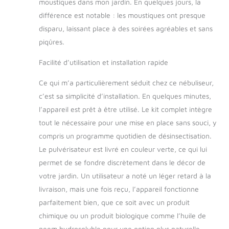
moustiques dans mon jardin. En quelques jours, la
améliorant
considérablement la
différence est notable : les moustiques ont presque
qualité de vie en
disparu, laissant place à des soirées agréables et sans
plein air
piqûres.
[Pulvérisateur
électrique] pour
Facilité d’utilisation et installation rapide
jardin avec batterie
intégrée. Doté d'une
Ce qui m’a particulièrement séduit chez ce nébuliseur,
batterie
c’est sa simplicité d’installation. En quelques minutes,
rechargeable, ce
l’appareil est prêt à être utilisé. Le kit complet intègre
pulvérisateur offre
une autonomie
tout le nécessaire pour une mise en place sans souci, y
exceptionnelle,
compris un programme quotidien de désinsectisation.
parfait pour les
Le pulvérisateur est livré en couleur verte, ce qui lui
sessions prolongées
permet de se fondre discrètement dans le décor de
sans avoir besoin de
recharges
votre jardin. Un utilisateur a noté un léger retard à la
fréquentes. Idéal
livraison, mais une fois reçu, l’appareil fonctionne
pour les traitements
parfaitement bien, que ce soit avec un produit
automatiques
chimique ou un produit biologique comme l’huile de
programmables via
minuterie intégrée,
neem hydrosoluble pour une option plus naturelle.