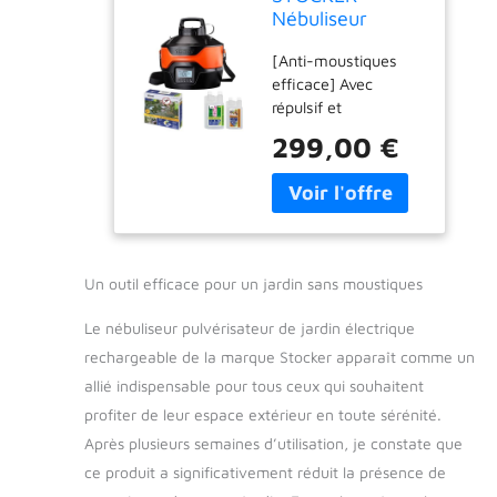
Nébuliseur
Pulvérisateur de
[Anti-moustiques
jardin électrique
efficace] Avec
rechargeable -
répulsif et
Kit complet
moustiquaire. Le kit
Geyser pour
299,00 €
comprend un répulsif
moustiques avec
naturel et une
minuterie et
moustiquaire
pompe - 4L
puissante,
spécialement
formulés pour une
Un outil efficace pour un jardin sans moustiques
utilisation avec notre
système de
Le nébuliseur pulvérisateur de jardin électrique
pulvérisation. Ces
rechargeable de la marque Stocker apparaît comme un
produits travaillent
allié indispensable pour tous ceux qui souhaitent
en synergie pour
éliminer les
profiter de leur espace extérieur en toute sérénité.
moustiques et
Après plusieurs semaines d’utilisation, je constate que
prévenir les nouvelles
ce produit a significativement réduit la présence de
infestations,