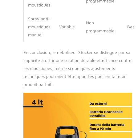
programmable
tout le jardin. Ce
moustiques
système avancé
permet d'optimiser
Spray anti-
l'efficacité du
Non
moustiques
Variable
Bas
produit, assurant une
programmable
protection durable et
manuel
fiable contre les
insectes et les
En conclusion, le nébuliseur Stocker se distingue par sa
moustiques
capacité à offrir une solution durable et efficace contre
les moustiques, même si quelques ajustements
techniques pourraient être apportés pour en faire un
produit parfait.