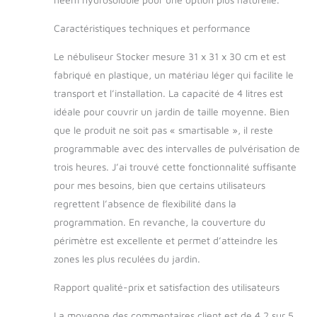
assurant une
Caractéristiques techniques et performance
couverture constante
et complète de votre
Le nébuliseur Stocker mesure 31 x 31 x 30 cm et est
jardin Capacité de 4 l
: grâce à son
fabriqué en plastique, un matériau léger qui facilite le
réservoir de grande
transport et l’installation. La capacité de 4 litres est
capacité, le
idéale pour couvrir un jardin de taille moyenne. Bien
pulvérisateur peut
que le produit ne soit pas « smartisable », il reste
couvrir des surfaces
extérieures de
programmable avec des intervalles de pulvérisation de
moyennes à
trois heures. J’ai trouvé cette fonctionnalité suffisante
grandes, réduisant
pour mes besoins, bien que certains utilisateurs
ainsi le besoin de
regrettent l’absence de flexibilité dans la
recharger
programmation. En revanche, la couverture du
fréquemment
l'appareil. Cela le
périmètre est excellente et permet d’atteindre les
rend particulièrement
zones les plus reculées du jardin.
adapté pour les
jardins, les parcs et
Rapport qualité-prix et satisfaction des utilisateurs
autres espaces verts
de taille moyenne
La moyenne des commentaires client est de 4,2 sur 5