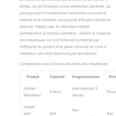
[Pratique et
étoiles, ce qui témoigne d’une satisfaction générale. Le
portable] Avec une
principal point d’amélioration mentionné concerne la
structure légère et
batterie et le moniteur, qui pourrait être plus robuste et
une bandoulière
ergonomique, le
étanche. Malgré cela, le nébuliseur remplit
pulvérisateur est
parfaitement sa fonction première : réduire la nuisance
facile à transporter
des moustiques. Le coût initial est compensé par
et à utiliser dans
l’efficacité du produit et le plaisir retrouvé de vivre à
différents endroits du
jardin. La batterie
l’extérieur sans être importuné par les insectes.
rechargeable élimine
la dépendance aux
Comparaison avec d’autres solutions anti-moustiques
câbles, offrant une
liberté de
Produit
Capacité
Programmation
Prix
mouvement inégalée
Pompe intégrée : la
Stocker
Intervalles de 3
pompe intégrée dans
4 litres
Moye
Nébuliseur
heures
le pulvérisateur
assure une
Lampe
répartition uniforme
Non
du traitement sur
anti-
N/A
Bas