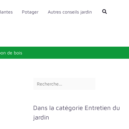
R
Rechercher
lantes
Potager
Autres conseils jardin
e
c
h
e
r
bon de bois
c
h
e
r
Dans la catégorie Entretien du
jardin