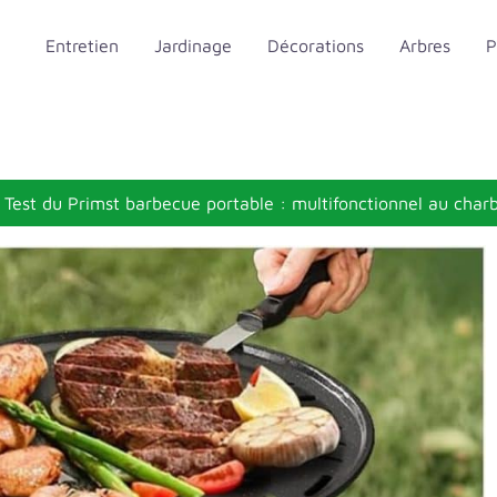
Entretien
Jardinage
Décorations
Arbres
P
Test du Primst barbecue portable : multifonctionnel au char