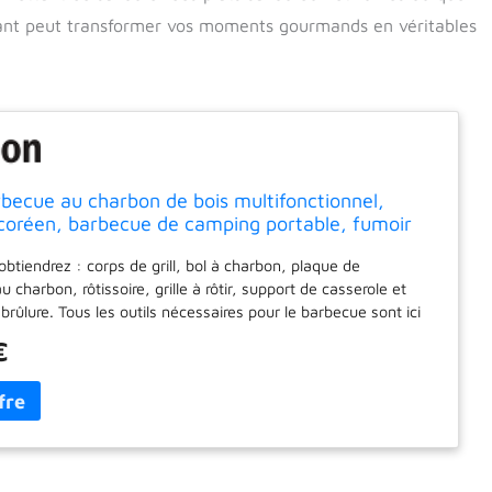
ant peut transformer vos moments gourmands en véritables
becue au charbon de bois multifonctionnel,
coréen, barbecue de camping portable, fumoir
btiendrez : corps de grill, bol à charbon, plaque de
 charbon, rôtissoire, grille à rôtir, support de casserole et
brûlure. Tous les outils nécessaires pour le barbecue sont ici
ique : utilisez une rôtissoire ou une grille à rôtir pour griller
€
s d'agneau, de la poitrine de poulet, du bœuf, du steak, de la
s, du poivre vert, du bacon. Vous pouvez également utiliser
ur faire une délicieuse soupe pour la famille Qualité : fabriqué
dable épais et antirouille, et la poêle à rôtir antiadhésive fera
n travail facile pour les débutants Taille de la flamme
ustez les deux trous d'aération sur le côté pour obtenir