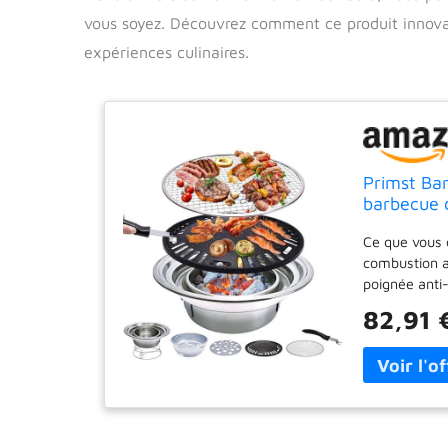
vous soyez. Découvrez comment ce produit innov
expériences culinaires.
Primst Bar
barbecue 
de table
Ce que vous o
combustion au
poignée anti-
Rôtissage prat
82,91 
des brochette
dinde, du maï
ce réchaud po
en acier inoxy
du barbecue u
réglable : aj