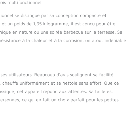
tailles de flamme. Le design amovible vous permet également
is multifonctionnel
rter facilement lors du camping, d'un pique-nique, d'un trail,
n plein air Dimensions : diamètre supérieur : 35 cm, diamètre
ionnel se distingue par sa conception compacte et
3,5 cm. Hauteur : 12 cm
et un poids de 1,95 kilogramme, il est conçu pour être
nique en nature ou une soirée barbecue sur la terrasse. Sa
ésistance à la chaleur et à la corrosion, un atout indéniable
ses utilisateurs. Beaucoup d’avis soulignent sa facilité
nt, chauffe uniformément et se nettoie sans effort. Que ce
sique, cet appareil répond aux attentes. Sa taille est
ersonnes, ce qui en fait un choix parfait pour les petites