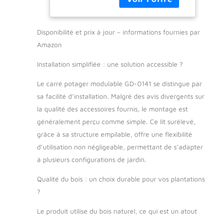
résistant aux
Jardin, Plantes,
intempéries, idéal
Fleurs, Herbes,
pour l’extérieur et
Fruits et
Disponibilité et prix à jour – informations fournies par
parfait comme carré
légumes GD-
potager. Bois de
Amazon
0141, 3 pièces
haute qualité – Les
Installation simplifiée : une solution accessible ?
cadres en pin
scandinave sont
Le carré potager modulable GD-0141 se distingue par
rabotés et traités
thermiquement pour
sa facilité d’installation. Malgré des avis divergents sur
assurer une
la qualité des accessoires fournis, le montage est
protection optimale
généralement perçu comme simple. Ce lit surélevé,
contre les parasites
grâce à sa structure empilable, offre une flexibilité
et les champignons,
garantissant ainsi
d’utilisation non négligeable, permettant de s’adapter
une jardinière
à plusieurs configurations de jardin.
durable. Ce bac
potager extérieur en
Qualité du bois : un choix durable pour vos plantations
bois est pliable et
?
empilable, ce qui
facilite son transport
Le produit utilise du bois naturel, ce qui est un atout
et son rangement.