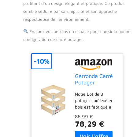
profitant d’un design élégant et pratique. Ce produit
semble séduire par sa simplicité et son approche
respectueuse de l’environnement.
Évaluez vos besoins en espace pour choisir la bonne
configuration de carré potager.
-10%
Garronda Carré
Potager
modulable en
Notre Lot de 3
Bois Naturel
potager surélevé en
80x80x20 cm –
bois est fabriqué à
Jardinière
partir de bois
extérieure en
86,99 €
naturellement traité.
palettes,
78,29 €
Conforme aux
empilable et
normes IPPC, il est
Pliable, pour