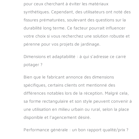
pour ceux cherchant à éviter les matériaux
Parfait pour le
synthétiques. Cependant, des utilisateurs ont noté des
jardinage et
l’aménagement
fissures prématurées, soulevant des questions sur la
paysager. Nos
durabilité long terme. Ce facteur pourrait influencer
potagers surélevés
votre choix si vous recherchez une solution robuste et
en bois s'adaptent à
pérenne pour vos projets de jardinage.
tous types de jardins
et offrent des
Dimensions et adaptabilité : à qui s’adresse ce carré
conditions idéales
potager ?
pour la culture des
légumes, fleurs et
Bien que le fabricant annonce des dimensions
herbes aromatiques.
Ils embellissent votre
spécifiques, certains clients ont mentionné des
espace extérieur.
différences notables lors de la réception. Malgré cela,
Garronda - Marque
sa forme rectangulaire et son style peuvent convenir à
spécialisée dans les
une utilisation en milieu urbain ou rural, selon la place
accessoires de jardin
disponible et l’agencement désiré.
de haute qualité :
bacs potagers,
Performance générale : un bon rapport qualité/prix ?
jardinières en bois,
carrés potagers et