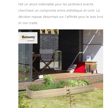
fait un atout indéniable pour les jardiniers avertis
des racines de vos
végétaux MONTAGE
cherchant un compromis entre esthétique et coût. La
FACILE ET RAPIDE :
décision repose désormais sur l’affinité pour le bois brut
montage simple et
et non traité.
rapide à l'aide du
manuel
d'assemblage illustré
fourni