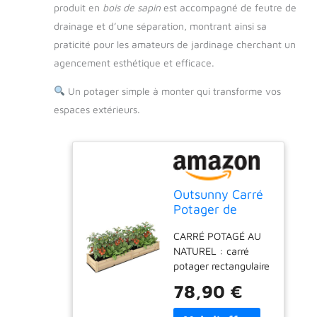
produit en
bois de sapin
est accompagné de feutre de
drainage et d’une séparation, montrant ainsi sa
praticité pour les amateurs de jardinage cherchant un
agencement esthétique et efficace.
Un potager simple à monter qui transforme vos
espaces extérieurs.
Outsunny Carré
Potager de
Jardin 244 x
CARRÉ POTAGÉ AU
61,5 x 27 cm
NATUREL : carré
Feutre de
potager rectangulaire
Drainage
avec panneaux en
78,90 €
bois naturel de sapin
idéal pour ajouter