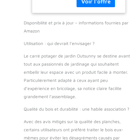
une touche
d'élégance à votre
jardin ou plantation
Disponibilité et prix à jour – informations fournies par
BIOLOGIQUE : carré
potager permettant
Amazon
de faire pousser tous
types de plantations
Utilisation : qui devrait l’envisager ?
(légumes, plantes
Le carré potager de jardin Outsunny se destine avant
aromatiques ou
fleurs) sans ajout
tout aux passionnés de jardinage qui souhaitent
d'insecticide
embellir leur espace avec un produit facile à monter.
MATÉRIAUX DE
Particulièrement adapté à ceux ayant peu
QUALITÉ :
d’expérience en bricolage, sa notice claire facilite
conception,
fabrication robuste
grandement l’assemblage.
en bois de sapin -
Séparateur intégré :
Qualité du bois et durabilité : une habile association ?
permet de séparer
Avec des avis mitigés sur la qualité des planches,
vos légumes ou
plantes - Feutre de
certains utilisateurs ont préféré traiter le bois eux-
drainage en tissu
mêmes pour éviter les désagréments causés par