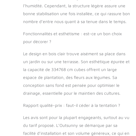
non tissé noir inclus :
l’humidité. Cependant, la structure légère assure une
séparation optimale
bonne stabilisation une fois installée, ce qui rassure bon
du terreau et billes
d'argile assurant un
nombre d’entre nous quant à sa tenue dans le temps.
bon drainage et
oxygénation de la
Fonctionnalités et esthétisme : est-ce un bon choix
terre à long terme -
pour décorer ?
Fond ouvert vous
permettant de faire
Le design en bois clair trouve aisément sa place dans
pousser des
un jardin ou sur une terrasse. Son esthétique épurée et
végétaux à grand
la capacité de 334768 cm cubes offrent un large
enracinement
espace de plantation, des fleurs aux légumes. Sa
OPTIMISATION DE LA
CROISSANCE &
conception sans fond est pensée pour optimiser le
RENDEMENT DE VOS
drainage, essentielle pour le maintien des cultures.
VÉGÉTAUX :
conception et
Rapport qualité-prix : faut-il céder à la tentation ?
fabrication étudiées
pour absorber et
Les avis sont pour la plupart engageants, surtout au vu
retenir la chaleur du
du tarif proposé. L’Outsunny se démarque par sa
sol afin d'optimiser
facilité d’installation et son volume généreux, ce qui en
le développement