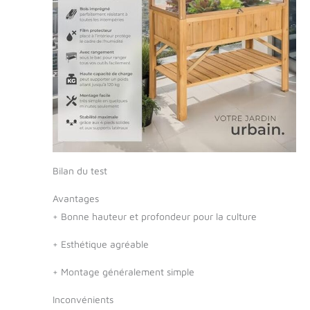
JARDINAGE AVEC
FACILITÉ: Que vous
débutiez dans le
monde des bacs à
fleurs ou que vous
soyez un expert des
jardinières, notre
potager surélevé est
la toile parfaite pour
vos créations
végétales. Sa
Bilan du test
conception bien
pensée avec étagère
Avantages
de rangement et
+
Bonne hauteur et profondeur pour la culture
protection contre les
intempéries fait de la
+
Esthétique agréable
jardinage une
activité simple,
+
Montage généralement simple
accessible et surtout
plaisante, quel que
Inconvénients
soit le climat. UN