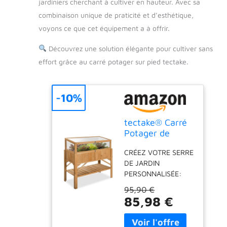
jardiniers cherchant à cultiver en hauteur. Avec sa
combinaison unique de praticité et d’esthétique,
voyons ce que cet équipement a à offrir.
Découvrez une solution élégante pour cultiver sans
effort grâce au carré potager sur pied tectake.
-10%
tectake® Carré
Potager de
Jardin sur Pied
CRÉEZ VOTRE SERRE
surélevé en Bois,
DE JARDIN
Bac à semis
PERSONNALISÉE:
Jardiniere Bois
Transformez même
avec Rangement
95,90 €
le plus petit des
pour Les Outils,
85,98 €
espaces en un
Mini Serre
potager extérieur
Châssis Incluse -
luxuriant avec notre