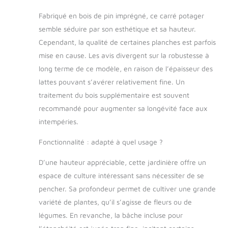
objet de décoration;
Fabriqué en bois de pin imprégné, ce carré potager
c'est un véritable
écosystème pour
semble séduire par son esthétique et sa hauteur.
vos semis potager.
Cependant, la qualité de certaines planches est parfois
Grâce à l'étagère
mise en cause. Les avis divergent sur la robustesse à
intégrée, gardez
long terme de ce modèle, en raison de l’épaisseur des
outils et terreau à
lattes pouvant s’avérer relativement fine. Un
portée de main, tout
en protégeant vos
traitement du bois supplémentaire est souvent
plantes des
recommandé pour augmenter sa longévité face aux
intempéries avec la
intempéries.
charnière de blocage.
Le feutre géotextile
Fonctionnalité : adapté à quel usage ?
inclus favorise une
croissance saine,
D’une hauteur appréciable, cette jardinière offre un
faisant de ce potager
espace de culture intéressant sans nécessiter de se
sur pied la solution
pencher. Sa profondeur permet de cultiver une grande
idéale pour les
jardiniers urbains. UN
variété de plantes, qu’il s’agisse de fleurs ou de
DESIGN QUI ALLIE
légumes. En revanche, la bâche incluse pour
BEAUTÉ ET