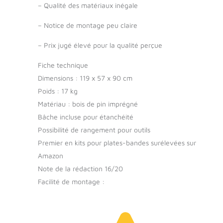
–
Qualité des matériaux inégale
INVESTISSEMENT
POUR L'AVENIR DE
–
Notice de montage peu claire
VOTRE JARDIN:
Engagez-vous dans
–
Prix jugé élevé pour la qualité perçue
une agriculture
urbaine durable avec
Fiche technique
notre jardinière sur
Dimensions : 119 x 57 x 90 cm
pieds. Outre son
esthétique naturelle,
Poids : 17 kg
elle offre une
Matériau : bois de pin imprégné
solution écologique
Bâche incluse pour étanchéité
et pratique pour
Possibilité de rangement pour outils
cultiver une variété
Premier en kits pour plates-bandes surélevées sur
de plantes, des
herbes aromatiques
Amazon
aux légumes frais.
Note de la rédaction 16/20
Profitez d'un
Facilité de montage :
jardinage sans
contrainte, tout en
apportant une
touche de vert à