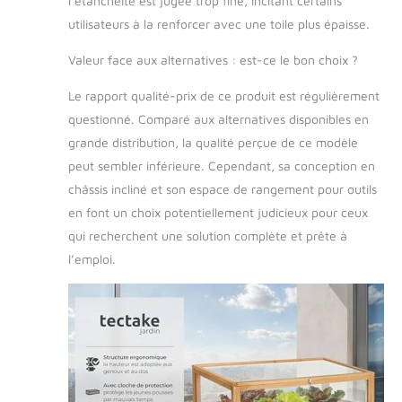
l’étanchéité est jugée trop fine, incitant certains
FONCTIONNALITÉ:
utilisateurs à la renforcer avec une toile plus épaisse.
Découvrez le charme
rustique de notre
Valeur face aux alternatives : est-ce le bon choix ?
jardiniere bois
conçue pour embellir
Le rapport qualité-prix de ce produit est régulièrement
votre espace
questionné. Comparé aux alternatives disponibles en
extérieur. Le bois de
pin imprégné résiste
grande distribution, la qualité perçue de ce modèle
aux intempéries,
peut sembler inférieure. Cependant, sa conception en
assurant durabilité et
châssis incliné et son espace de rangement pour outils
esthétique à votre
en font un choix potentiellement judicieux pour ceux
jardin. Que ce soit
comme bac a semis
qui recherchent une solution complète et prête à
ou pour des
l’emploi.
plantations plus
matures, ce potager
surélevé est la
définition même de
l'élégance
fonctionnelle.
CULTIVEZ VOTRE
PASSION POUR LE