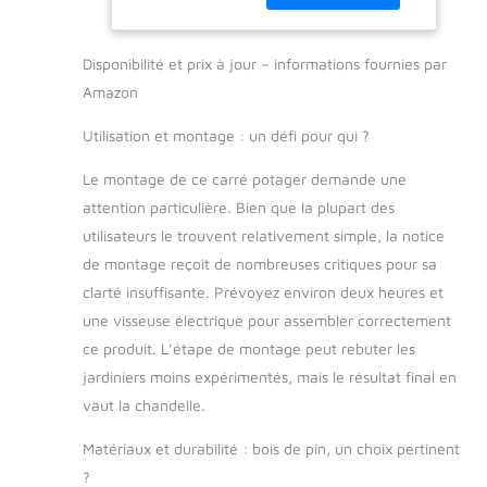
119 x 57 x 90
potager surélevé.
cm
Parfait comme
Disponibilité et prix à jour – informations fournies par
jardinieres exterieur,
ce havre de verdure
Amazon
est idéal pour cultiver
Utilisation et montage : un défi pour qui ?
herbes aromatiques,
tomates cerises et
Le montage de ce carré potager demande une
fraises. Avec une
hauteur confortable,
attention particulière. Bien que la plupart des
dites adieu aux
utilisateurs le trouvent relativement simple, la notice
douleurs de dos et
de montage reçoit de nombreuses critiques pour sa
bonjour à des
clarté insuffisante. Prévoyez environ deux heures et
récoltes abondantes,
le tout, directement
une visseuse électrique pour assembler correctement
sur votre balcon ou
ce produit. L’étape de montage peut rebuter les
terrasse. ESPACE
jardiniers moins expérimentés, mais le résultat final en
OPTIMISÉ, RÉCOLTES
vaut la chandelle.
MAXIMISÉES: Notre
jardiniere exterieur
Matériaux et durabilité : bois de pin, un choix pertinent
grande taille n'est
?
pas seulement un