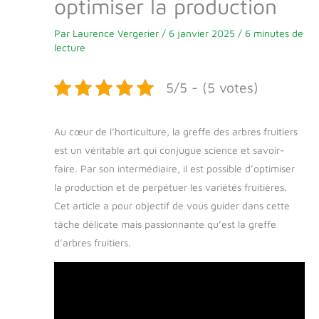
optimiser la production
Par
Laurence Vergerier
/
6 janvier 2025
/
6 minutes de
lecture
5/5 - (5 votes)
Au cœur de l’horticulture, la greffe des arbres fruitiers
est un véritable art qui conjugue science et savoir-
faire. Par son intermédiaire, il est possible d’optimiser
la production et de perpétuer les variétés fruitières.
Cet article a pour objectif de vous guider dans cette
tâche délicate mais passionnante qu’est la greffe
d’arbres fruitiers.