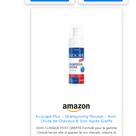
Nourrit les cheveux et le
cuir chevelu. Accélère le
processus de cicatrisation
des plaies. Apaise les zones
d'opération. Application
facile pour l'utilisateur.
Adoucit les caillots
sanguins et les croûtes en
très peu de temps. Réduit
les problèmes de
démangeaisons.
Evocapil Plus – Shampooing Mousse – Anti-
Chute de Cheveux & Soin Après Greffe
Capillaire – Avec Biotine, Panthénol &
SOIN CLINIQUE POST-GREFFE Formulé pour la gamme
Extraits Végétaux – Soutient la Croissance
Clinical Series afin d’apaiser le cuir chevelu, réduire la
Capillaire & Soin Régénérant Doux