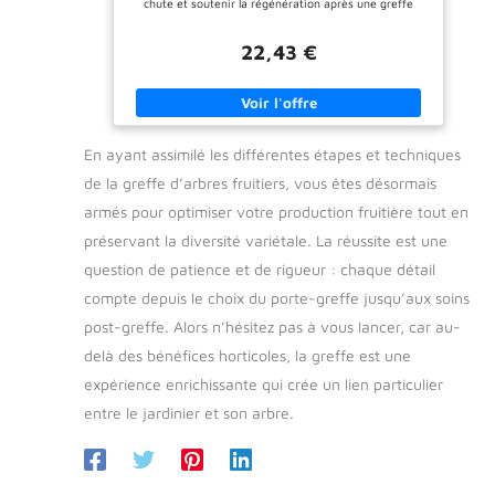
chute et soutenir la régénération après une greffe
capillaire. ACTIFS NATURELS & VITAMINES Biotine,
panthénol (vitamine B5), vitamine E et extraits
22,43 €
végétaux nourrissent la peau et renforcent la fibre
capillaire. USAGE QUOTIDIEN Nettoie en douceur,
renforce les racines et soutient une croissance
capillaire saine. ACTION ANTIBACTÉRIENNE Aide à
protéger le cuir chevelu contre les impuretés et
favorise une cicatrisation plus rapide après
En ayant assimilé les différentes étapes et techniques
l’intervention.
de la greffe d’arbres fruitiers, vous êtes désormais
armés pour optimiser votre production fruitière tout en
préservant la diversité variétale. La réussite est une
question de patience et de rigueur : chaque détail
compte depuis le choix du porte-greffe jusqu’aux soins
post-greffe. Alors n’hésitez pas à vous lancer, car au-
delà des bénéfices horticoles, la greffe est une
expérience enrichissante qui crée un lien particulier
entre le jardinier et son arbre.