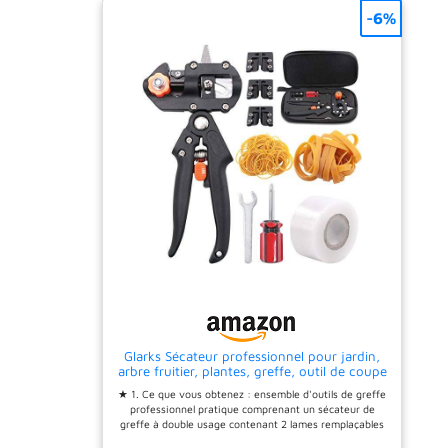
vous pouvez utiliser une
interchangeables (en forme
-6%
variété de techniques de
de V, en forme de U, en
greffage. Convient à
forme de Ω) pour des
différents diamètres de
coupes précises et propres.
branches : les ciseaux
Convient pour la taille et
peuvent facilement couper
l'élagage de branches de Ø
des branches d'un
5-13mm. Avec différentes
diamètre de 5 à 13 mm.
lames, les coupes de deux
Utilisations polyvalentes :
tiges s'adaptent
parfait pour une utilisation
parfaitement pour un
dans le jardin, pour tailler
contact maximal avec le
des fleurs ou couper des
changement de vitesse,
branches d'arbres et de
améliorant
plantes. Avec un étui de
considérablement le taux
rangement compact pour
de survie. Et la lame peut
garder tous les outils et
être remplacée. Facile à
accessoires bien rangés.
utiliser et Gagner du
Temps. Coupez deux tiges,
attachez-les ensemble
avec du ruban et le travail
de greffage est terminé.
Couper une interface
anastomotique à haute
Glarks Sécateur professionnel pour jardin,
efficacité, économisez du
arbre fruitier, plantes, greffe, outil de coupe
temps et de l'énergie par
avec ruban de greffage en caoutchouc
rapport aux méthodes de
★ 1. Ce que vous obtenez : ensemble d'outils de greffe
greffage traditionnelles.
professionnel pratique comprenant un sécateur de
Grâce à son élasticité, les
greffe à double usage contenant 2 lames remplaçables
ciseaux évitent de vous
supplémentaires, une clé et un tournevis, ainsi que 36
fatiguer la main et vous